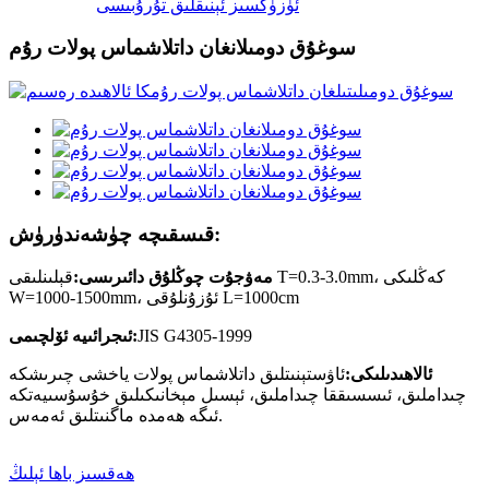
ئۈزۈكسىز ئېنىقلىق تۇرۇبىسى
سوغۇق دومىلانغان داتلاشماس پولات رۇم
قىسقىچە چۈشەندۈرۈش:
مەۋجۇت چوڭلۇق دائىرىسى:
قېلىنلىقى T=0.3-3.0mm، كەڭلىكى
W=1000-1500mm، ئۇزۇنلۇقى L=1000cm
JIS G4305-1999
ئىجرائىيە ئۆلچىمى:
ئالاھىدىلىكى:
ئاۋستېنىتلىق داتلاشماس پولات ياخشى چىرىشكە
چىداملىق، ئىسسىققا چىداملىق، ئېسىل مېخانىكىلىق خۇسۇسىيەتكە
ئىگە ھەمدە ماگنىتلىق ئەمەس.
ھەقسىز باھا ئېلىڭ