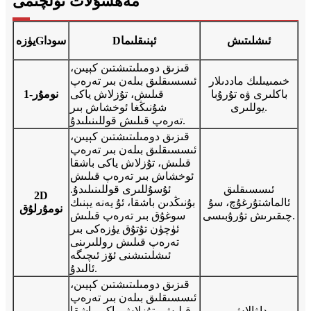
مەھسۇلات ئۆلچىمى
ئىشلىتىش
ئېنىقلىما
D
سودا
G
يۈزە
قىزىق دومىلىتىشتىن كېيىن،
خىمىيىلىك ماددىلار
ئىسسىقلىق بىلەن بىر تەرەپ
باكلىرى ۋە تۇرۇبا
قىلىش، تۇزلاش ياكى
1-نومۇر
يوللىرى.
شۇنىڭغا ئوخشاش بىر
تەرەپ قىلىش قوللىنىلىدۇ.
قىزىق دومىلىتىشتىن كېيىن،
ئىسسىقلىق بىلەن بىر تەرەپ
قىلىش، تۇزلاش ياكى باشقا
ئوخشاش بىر تەرەپ قىلىش
ئىسسىقلىق
ئۇسۇللىرى قوللىنىلىدۇ.
2D
ئالماشتۇرغۇچ، سۇ
بۇنىڭدىن باشقا، ئۇ يەنە يېنىك
نومۇرلۇق
چىقىرىش تۇرۇبىسى.
سوغۇق بىر تەرەپ قىلىش
ئۈچۈن تۇتۇق يۈزەكى بىر
تەرەپ قىلىش روللىرىنى
ئىشلىتىشنى ئۆز ئىچىگە
ئالىدۇ.
قىزىق دومىلىتىشتىن كېيىن،
ئىسسىقلىق بىلەن بىر تەرەپ
داۋالاش
قىلىش، تۇزلاش ياكى باشقا