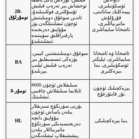
ئۈسكۈنىلىرى،
ئوخشاش بىر تەرەپ قىلىش
2B-
يېمەكلىك سانائىتى،
ئۇسۇللىرى قوللىنىلىدۇ،
نومۇرلۇق
قۇرۇلۇش
ئاندىن سوغۇق دومىلىتىش
ماتېرىياللىرى،
ئۈچۈن ئىشلىتىلگەن يۈز
ئاشخانا سايمانلىرى.
مۇۋاپىق دەرىجىدە
پارقىراقلىق سۈپىتىدە
ئىشلىتىلىدۇ.
ئاشخانا ۋە ئاشخانا
سوغۇق دومىلىتىشتىن كېيىن،
سايمانلىرى، ئېلېكتر
يۈزەكى ئىسسىقلىق بىر
BA
ئۈسكۈنىلىرى، بىنا
تەرەپ قىلىش ئېلىپ
بېزەكلىرى.
بېرىلىدۇ.
سىلىقلاش ئۈچۈن 600#
بېزەكچىلىك ئۈچۈن
ئايلانما سىلىقلاش چاقىنى
8-نومۇر
نۇر قايتۇرغۇچ.
ئىشلىتىڭ.
يۈزنى سۈرتكۈچ سىزىقلار
بىلەن ياساش ئۈچۈن
مۇۋاپىق دانچە
بىنا بېزەكچىلىكى.
HL
دەرىجىسىدىكى سۈرتكۈچ
ماتېرىياللار بىلەن
پىششىقلاپ ئىشلەنگەن.