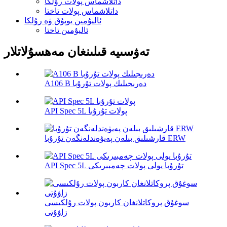
داتلاشماس پولات رۇلكا
داتلاشماس پولات تاختا
ئاليۇمىن يوپۇق ۋە رۇلكا
ئاليۇمىن تاختا
تەۋسىيە قىلىنغان مەھسۇلاتلار
A106 B دەرىجىلىك پولات تۇرۇبا
API Spec 5L پولات تۇرۇبا
قارشىلىق بىلەن پەيۋەندلەنگەن تۇرۇبا ERW
API Spec 5L تۇرۇبا يولى پولات چەمبىرىكى
سوغۇق پروكاتلانغان كاربون پولات رۇلكىسى
زاۋۇتى