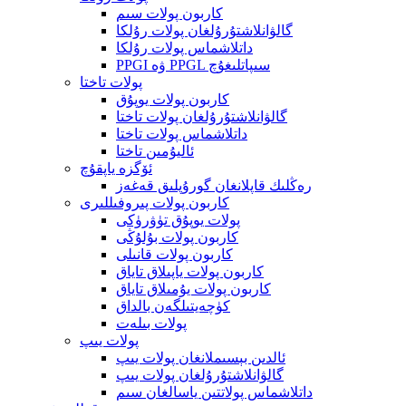
كاربون پولات سىم
گالۋانلاشتۇرۇلغان پولات رۇلكا
داتلاشماس پولات رۇلكا
PPGI ۋە PPGL سىپاتلىغۇچ
پولات تاختا
كاربون پولات يوپۇق
گالۋانلاشتۇرۇلغان پولات تاختا
داتلاشماس پولات تاختا
ئاليۇمىن تاختا
ئۆگزە ياپقۇچ
رەڭلىك قاپلانغان گورۇپلىق قەغەز
كاربون پولات پىروفىللىرى
پولات يوپۇق تۈۋرۈكى
كاربون پولات بۇلۇڭى
كاربون پولات قانىلى
كاربون پولات ياپىلاق تاياق
كاربون پولات يۇمىلاق تاياق
كۈچەيتىلگەن بالداق
پولات بىلەت
پولات يىپ
ئالدىن بېسىملانغان پولات يىپ
گالۋانلاشتۇرۇلغان پولات يىپ
داتلاشماس پولاتتىن ياسالغان سىم