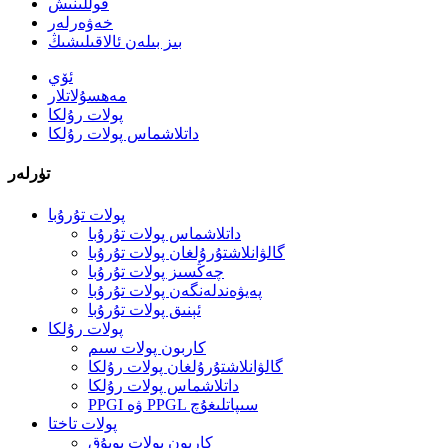
قوللىنىش
خەۋەرلەر
بىز بىلەن ئالاقىلىشىڭ
ئۆي
مەھسۇلاتلار
پولات رۇلكا
داتلاشماس پولات رۇلكا
تۈرلەر
پولات تۇرۇبا
داتلاشماس پولات تۇرۇبا
گالۋانلاشتۇرۇلغان پولات تۇرۇبا
چەڭسىز پولات تۇرۇبا
پەيۋەندلەنگەن پولات تۇرۇبا
ئېنىق پولات تۇرۇبا
پولات رۇلكا
كاربون پولات سىم
گالۋانلاشتۇرۇلغان پولات رۇلكا
داتلاشماس پولات رۇلكا
PPGI ۋە PPGL سىپاتلىغۇچ
پولات تاختا
كاربون پولات يوپۇق