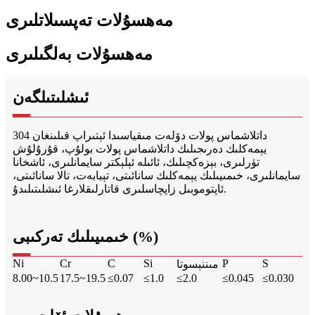
مەھسۇلات تەپسىلاتلىرى
مەھسۇلات بەلگىلىرى
ئىشلىتىلگەن
304 داتلاشماس پولات دۆلەت مىقياسىدا ئېتىراپ قىلىنغان
يېمەكلىك دەرىجىلىك داتلاشماس پولات بولۇپ، قۇرۇلۇش
تۈرلىرى، بېزەكچىلىك، ئائىلە ئېلېكتر سايمانلىرى، ئاشخانا
سايمانلىرى، خىمىيىلىك يېمەكلىك سانائىتى، تېبابەت، تالا سانائىتى،
ئاپتوموبىل زاپچاسلىرى قاتارلىقلارغا ئىشلىتىلىدۇ.
خىمىيىلىك تەركىبى (%)
Ni
Cr
C
Si
P
S
مىننېسوتا
8.00~10.5
17.5~19.5
≤0.07
≤1.0
≤2.0
≤0.045
≤0.030