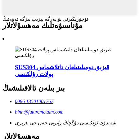
ئۇچۇرىڭىزنى بۇ يەرگە يېزىپ بىزگە ئەۋەتىڭ
مۇناسىۋەتلىك مەھسۇلاتلار
SUS304 قىزىق دومىلىتىلغان داتلاشماس
پولات رۇلكىسى
بىز بىلەن ئالاقىلىشىڭ
0086 13501001767
binn@futuremetalm.com
شەندۇڭ ئۆلكىسى دۇڭچاڭ رايونى خەن جى بازىرى
مەھسۇلاتلار