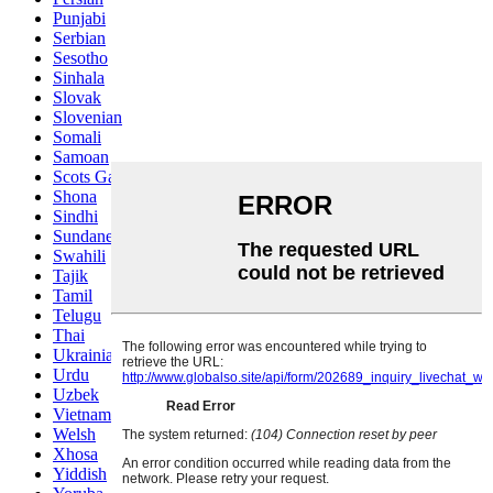
Punjabi
Serbian
Sesotho
Sinhala
Slovak
Slovenian
Somali
Samoan
Scots Gaelic
Shona
Sindhi
Sundanese
Swahili
Tajik
Tamil
Telugu
Thai
Ukrainian
Urdu
Uzbek
Vietnamese
Welsh
Xhosa
Yiddish