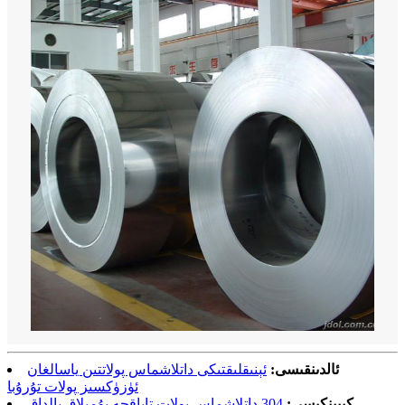
ئالدىنقىسى:
ئېنىقلىقتىكى داتلاشماس پولاتتىن ياسالغان
ئۈزۈكسىز پولات تۇرۇبا
كېيىنكىسى:
304 داتلاشماس پولات تاياقچە يۇمىلاق بالداق