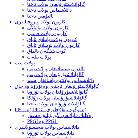
گالۋانلاشتۇرۇلغان پولات تاختا
داتلاشماس پولات تاختا
ئاليۇمىن تاختا
كاربون پولات پىروفىللىرى
كاربون پولات بۇلۇڭى
كاربون پولات قانىلى
كاربون پولات ياپىلاق تاياق
كاربون پولات يۇمىلاق تاياق
كۈچەيتىلگەن بالداق
پولات بىلەت
پولات يىپ
ئالدىن بېسىملانغان پولات يىپ
گالۋانلاشتۇرۇلغان پولات يىپ
داتلاشماس پولاتتىن ياسالغان سىم
گالۋانلاشتۇرۇلغان تاختاي ۋە تۇرۇبا ۋە چاق
گالۋانلاشتۇرۇلغان پولات تۇرۇبا
گالۋانلاشتۇرۇلغان پولات رۇلكا
گالۋانلاشتۇرۇلغان پولات تاختا
PPGI ۋە PPGL ۋە ئۆگزە ياپقۇچلىرى
رەڭلىك قاپلانغان گورۇپلىق قەغەز
PPGI ۋە PPGL
داتلاشماس پولات مەھسۇلاتلىرى
داتلاشماس پولات تۇرۇبا