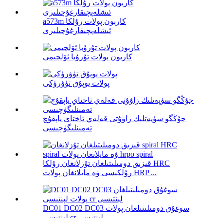
a573m كاربون پولات رۇلكا
ئىشلەپچىقارغۇچىلىرى
كاربون پولات تۇرۇبا ئۆلچىمى
پولات يوپۇق تۈۋرۈكى
جۇڭگو سۈپەتلىك زاۋۇتى قەلەي تاختاي ياپقۇچ
تەمىنلىگۈچىسى
قىزىق دومىلىتىلغان تۇزلانغان رۇلكا HRC
رۇلكىسى ۋە مايلانغان پولات HRP ...
DC01 DC02 DC03 سوغۇق دومىلىتىلغان پولات
لېنتىسى cr لېنتىسى