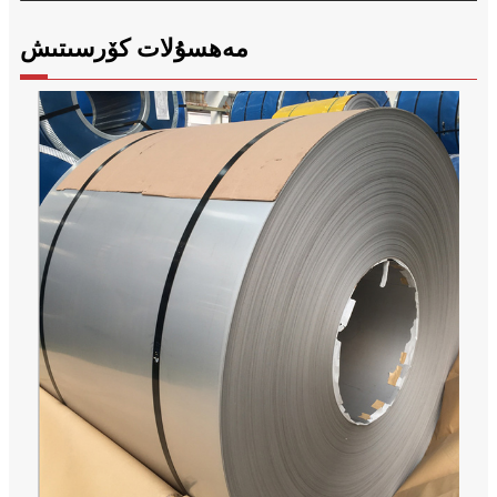
مەھسۇلات كۆرسىتىش