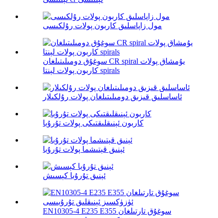
مول زاپاسلىق كاربون پولات رۇلكىسى
سوغۇق دومىلىتىلغان CR spiral يۇمشاق پولات
كاربون پولات لېنتا spirals
ئاساسلىق قىزىق دومىلىتىلغان پولات رۇلكىلار
كاربون ئېنىقلىقتىكى پولات تۇرۇبا
ئېنىق قېتىشما پولات تۇرۇبا
ئېنىق تۇرۇبا كېسىش
EN10305-4 E235 E355 سوغۇق تارتىلغان