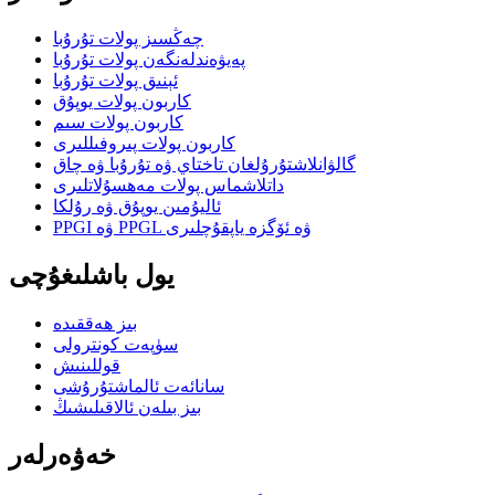
چەڭسىز پولات تۇرۇبا
پەيۋەندلەنگەن پولات تۇرۇبا
ئېنىق پولات تۇرۇبا
كاربون پولات يوپۇق
كاربون پولات سىم
كاربون پولات پىروفىللىرى
گالۋانلاشتۇرۇلغان تاختاي ۋە تۇرۇبا ۋە چاق
داتلاشماس پولات مەھسۇلاتلىرى
ئاليۇمىن يوپۇق ۋە رۇلكا
PPGI ۋە PPGL ۋە ئۆگزە ياپقۇچلىرى
يول باشلىغۇچى
بىز ھەققىدە
سۈپەت كونترولى
قوللىنىش
سانائەت ئالماشتۇرۇشى
بىز بىلەن ئالاقىلىشىڭ
خەۋەرلەر