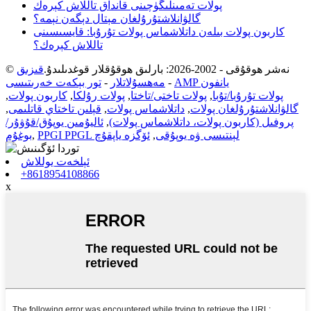
پولات تەمىنلىگۈچىنى قانداق تاللاش كېرەك
گالۋانلاشتۇرۇلغان مېتال دېگەن نېمە؟
كاربون پولات بىلەن داتلاشماس پولات تۇرۇبا: قايسىسىنى
تاللاش كېرەك؟
© نەشر ھوقۇقى - 2002-2026: بارلىق ھوقۇقلار قوغدىلىدۇ.
قىزىق
AMP يانفون
-
مەھسۇلاتلار
-
تور بېكەت خەرىتىسى
پولات تۇرۇبا/تۇبا
,
پولات تاختى/تاختا
,
پولات رۇلكا
,
كاربون پولات
,
گالۋانلاشتۇرۇلغان پولات
,
داتلاشماس پولات
,
قېلىن تاختاي قاتلىمى
,
پروفىل (كاربون پولات، داتلاشماس پولات)
,
ئاليۇمىن يوپۇق/قۇۋۇر/
PPGI PPGL لېنتىسى ۋە يوپۇقى
,
ئۆگزە ياپقۇچ
,
بوغۇم
ئېلخەت يوللاش
+8618954108866
x