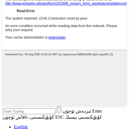
ئىزدەش ئۈچۈن Enter
كۇنۇپكىسىنى، تاقاش ئۈچۈن ESC كۇنۇپكىسىنى بېسىڭ
English