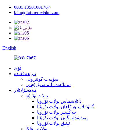
0086 13501001767
binn@futuremetalm.com
English
ئۆي
بىز ھەققىدە
سۈپەت كونترولى
سانائەت ئالماشتۇرۇشى
مەھسۇلاتلار
پولات تۇرۇبا
داتلاشماس پولات تۇرۇبا
گالۋانلاشتۇرۇلغان پولات تۇرۇبا
چەڭسىز پولات تۇرۇبا
پەيۋەندلەنگەن پولات تۇرۇبا
ئېنىق پولات تۇرۇبا
پولات رۇلكا