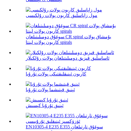
مول زاپاسلىق كاربون پولات رۇلكىسى
سوغۇق دومىلىتىلغان CR spiral يۇمشاق پولات
كاربون پولات لېنتا spirals
ئاساسلىق قىزىق دومىلىتىلغان پولات رۇلكىلار
كاربون ئېنىقلىقتىكى پولات تۇرۇبا
ئېنىق قېتىشما پولات تۇرۇبا
ئېنىق تۇرۇبا كېسىش
EN10305-4 E235 E355 سوغۇق تارتىلغان