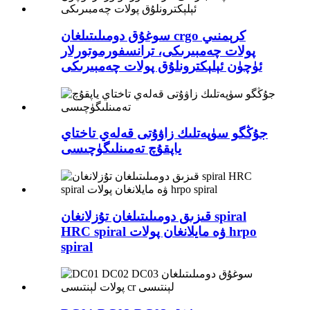
سوغۇق دومىلىتىلغان crgo كرېمنىي
پولات چەمبىرىكى، ترانسفورموتورلار
ئۈچۈن ئېلېكترونلۇق پولات چەمبىرىكى
جۇڭگو سۈپەتلىك زاۋۇتى قەلەي تاختاي
ياپقۇچ تەمىنلىگۈچىسى
قىزىق دومىلىتىلغان تۇزلانغان spiral
HRC spiral ۋە مايلانغان پولات hrpo
spiral