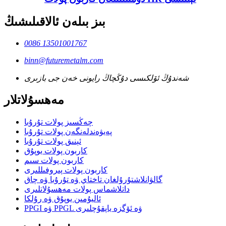
بىز بىلەن ئالاقىلىشىڭ
0086 13501001767
binn@futuremetalm.com
شەندۇڭ ئۆلكىسى دۇڭچاڭ رايونى خەن جى بازىرى
مەھسۇلاتلار
چەڭسىز پولات تۇرۇبا
پەيۋەندلەنگەن پولات تۇرۇبا
ئېنىق پولات تۇرۇبا
كاربون پولات يوپۇق
كاربون پولات سىم
كاربون پولات پىروفىللىرى
گالۋانلاشتۇرۇلغان تاختاي ۋە تۇرۇبا ۋە چاق
داتلاشماس پولات مەھسۇلاتلىرى
ئاليۇمىن يوپۇق ۋە رۇلكا
PPGI ۋە PPGL ۋە ئۆگزە ياپقۇچلىرى