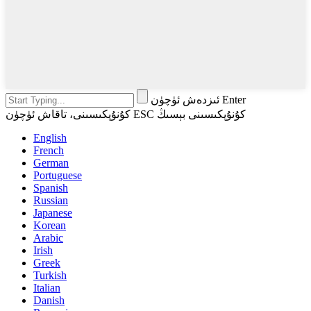
ئىزدەش ئۈچۈن Enter
كۇنۇپكىسىنى، تاقاش ئۈچۈن ESC كۇنۇپكىسىنى بېسىڭ
English
French
German
Portuguese
Spanish
Russian
Japanese
Korean
Arabic
Irish
Greek
Turkish
Italian
Danish