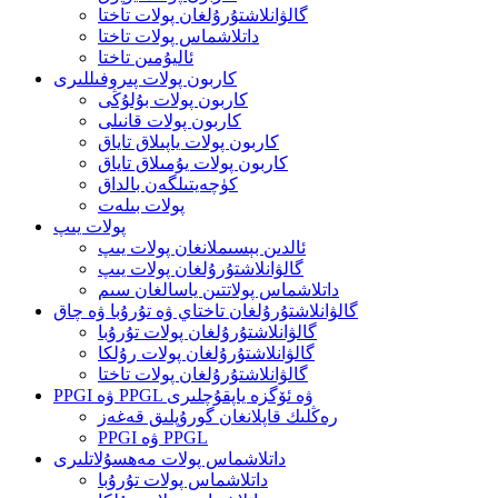
گالۋانلاشتۇرۇلغان پولات تاختا
داتلاشماس پولات تاختا
ئاليۇمىن تاختا
كاربون پولات پىروفىللىرى
كاربون پولات بۇلۇڭى
كاربون پولات قانىلى
كاربون پولات ياپىلاق تاياق
كاربون پولات يۇمىلاق تاياق
كۈچەيتىلگەن بالداق
پولات بىلەت
پولات يىپ
ئالدىن بېسىملانغان پولات يىپ
گالۋانلاشتۇرۇلغان پولات يىپ
داتلاشماس پولاتتىن ياسالغان سىم
گالۋانلاشتۇرۇلغان تاختاي ۋە تۇرۇبا ۋە چاق
گالۋانلاشتۇرۇلغان پولات تۇرۇبا
گالۋانلاشتۇرۇلغان پولات رۇلكا
گالۋانلاشتۇرۇلغان پولات تاختا
PPGI ۋە PPGL ۋە ئۆگزە ياپقۇچلىرى
رەڭلىك قاپلانغان گورۇپلىق قەغەز
PPGI ۋە PPGL
داتلاشماس پولات مەھسۇلاتلىرى
داتلاشماس پولات تۇرۇبا