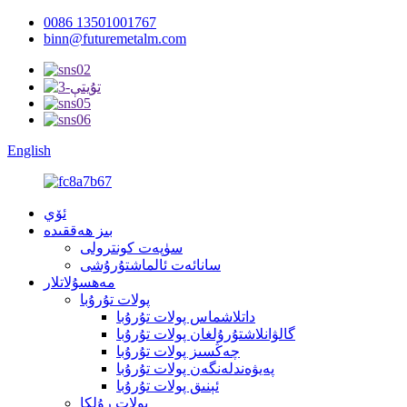
0086 13501001767
binn@futuremetalm.com
English
ئۆي
بىز ھەققىدە
سۈپەت كونترولى
سانائەت ئالماشتۇرۇشى
مەھسۇلاتلار
پولات تۇرۇبا
داتلاشماس پولات تۇرۇبا
گالۋانلاشتۇرۇلغان پولات تۇرۇبا
چەڭسىز پولات تۇرۇبا
پەيۋەندلەنگەن پولات تۇرۇبا
ئېنىق پولات تۇرۇبا
پولات رۇلكا