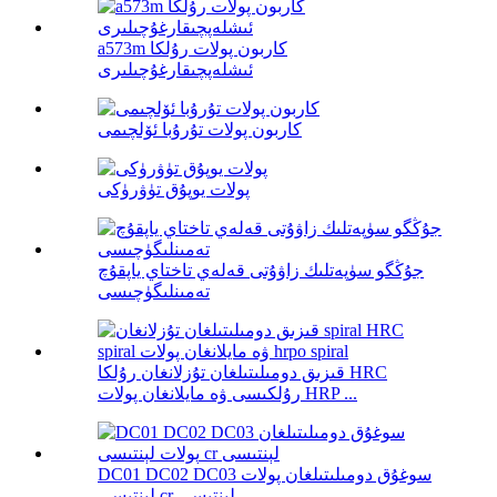
a573m كاربون پولات رۇلكا
ئىشلەپچىقارغۇچىلىرى
كاربون پولات تۇرۇبا ئۆلچىمى
پولات يوپۇق تۈۋرۈكى
جۇڭگو سۈپەتلىك زاۋۇتى قەلەي تاختاي ياپقۇچ
تەمىنلىگۈچىسى
قىزىق دومىلىتىلغان تۇزلانغان رۇلكا HRC
رۇلكىسى ۋە مايلانغان پولات HRP ...
DC01 DC02 DC03 سوغۇق دومىلىتىلغان پولات
لېنتىسى cr لېنتىسى