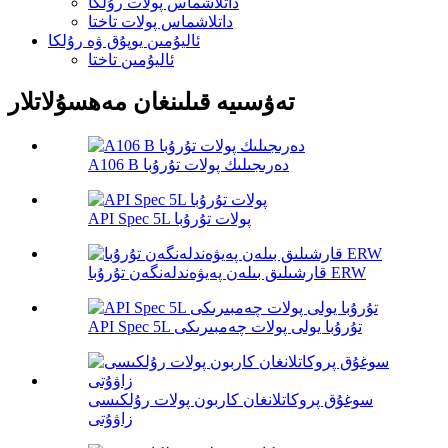
داتلاشماس پولات رۇلكا
داتلاشماس پولات تاختا
ئاليۇمىن يوپۇق ۋە رۇلكا
ئاليۇمىن تاختا
تەۋسىيە قىلىنغان مەھسۇلاتلار
A106 B دەرىجىلىك پولات تۇرۇبا
API Spec 5L پولات تۇرۇبا
قارشىلىق بىلەن پەيۋەندلەنگەن تۇرۇبا ERW
API Spec 5L تۇرۇبا يولى پولات چەمبىرىكى
سوغۇق پروكاتلانغان كاربون پولات رۇلكىسى
زاۋۇتى