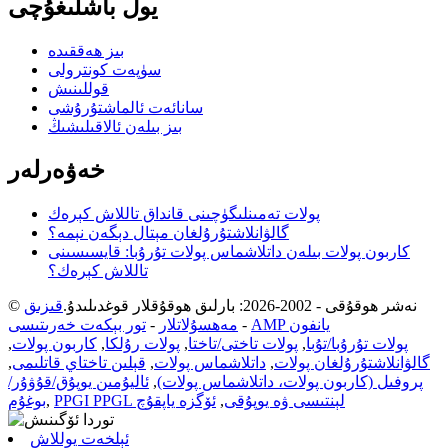
يول باشلىغۇچى
بىز ھەققىدە
سۈپەت كونترولى
قوللىنىش
سانائەت ئالماشتۇرۇشى
بىز بىلەن ئالاقىلىشىڭ
خەۋەرلەر
پولات تەمىنلىگۈچىنى قانداق تاللاش كېرەك
گالۋانلاشتۇرۇلغان مېتال دېگەن نېمە؟
كاربون پولات بىلەن داتلاشماس پولات تۇرۇبا: قايسىسىنى
تاللاش كېرەك؟
© نەشر ھوقۇقى - 2002-2026: بارلىق ھوقۇقلار قوغدىلىدۇ.
قىزىق
AMP يانفون
-
مەھسۇلاتلار
-
تور بېكەت خەرىتىسى
پولات تۇرۇبا/تۇبا
,
پولات تاختى/تاختا
,
پولات رۇلكا
,
كاربون پولات
,
گالۋانلاشتۇرۇلغان پولات
,
داتلاشماس پولات
,
قېلىن تاختاي قاتلىمى
,
پروفىل (كاربون پولات، داتلاشماس پولات)
,
ئاليۇمىن يوپۇق/قۇۋۇر/
PPGI PPGL لېنتىسى ۋە يوپۇقى
,
ئۆگزە ياپقۇچ
,
بوغۇم
ئېلخەت يوللاش