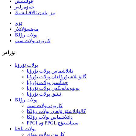
قوللىنىش
خەۋەرلەر
بىز بىلەن ئالاقىلىشىڭ
ئۆي
مەھسۇلاتلار
پولات رۇلكا
كاربون پولات سىم
تۈرلەر
پولات تۇرۇبا
داتلاشماس پولات تۇرۇبا
گالۋانلاشتۇرۇلغان پولات تۇرۇبا
چەڭسىز پولات تۇرۇبا
پەيۋەندلەنگەن پولات تۇرۇبا
ئېنىق پولات تۇرۇبا
پولات رۇلكا
كاربون پولات سىم
گالۋانلاشتۇرۇلغان پولات رۇلكا
داتلاشماس پولات رۇلكا
PPGI ۋە PPGL سىپاتلىغۇچ
پولات تاختا
كاربون پولات يوپۇق