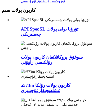
ئۈزۈكسىز ئېنىقلىق تۇرۇبىسى
كاربون پولات سىم
API Spec 5L تۇرۇبا يولى پولات
چەمبىرىكى
سوغۇق پروكاتلانغان كاربون پولات
رۇلكىسى زاۋۇتى
a573m كاربون پولات رۇلكا
ئىشلەپچىقارغۇچىلىرى