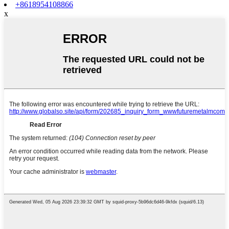
+8618954108866
x