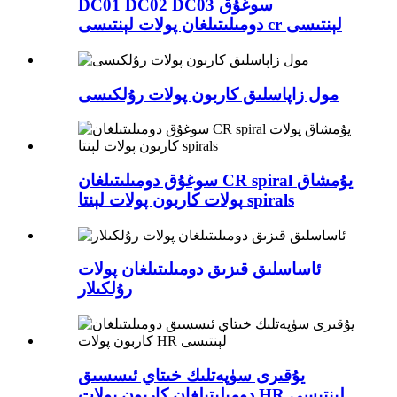
DC01 DC02 DC03 سوغۇق
دومىلىتىلغان پولات لېنتىسى cr لېنتىسى
مول زاپاسلىق كاربون پولات رۇلكىسى
سوغۇق دومىلىتىلغان CR spiral يۇمشاق
پولات كاربون پولات لېنتا spirals
ئاساسلىق قىزىق دومىلىتىلغان پولات
رۇلكىلار
يۇقىرى سۈپەتلىك خىتاي ئىسسىق
دومىلىتىلغان كاربون پولات HR لېنتىسى