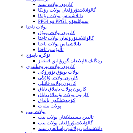
كاربون پولات سىم
گالۋانلاشتۇرۇلغان پولات رۇلكا
داتلاشماس پولات رۇلكا
PPGI ۋە PPGL سىپاتلىغۇچ
پولات تاختا
كاربون پولات يوپۇق
گالۋانلاشتۇرۇلغان پولات تاختا
داتلاشماس پولات تاختا
ئاليۇمىن تاختا
ئۆگزە ياپقۇچ
رەڭلىك قاپلانغان گورۇپلىق قەغەز
كاربون پولات پىروفىللىرى
پولات يوپۇق تۈۋرۈكى
كاربون پولات بۇلۇڭى
كاربون پولات قانىلى
كاربون پولات ياپىلاق تاياق
كاربون پولات يۇمىلاق تاياق
كۈچەيتىلگەن بالداق
پولات بىلەت
پولات يىپ
ئالدىن بېسىملانغان پولات يىپ
گالۋانلاشتۇرۇلغان پولات يىپ
داتلاشماس پولاتتىن ياسالغان سىم