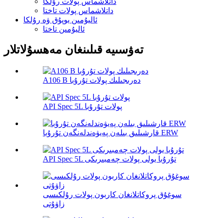
داتلاشماس پولات رۇلكا
داتلاشماس پولات تاختا
ئاليۇمىن يوپۇق ۋە رۇلكا
ئاليۇمىن تاختا
تەۋسىيە قىلىنغان مەھسۇلاتلار
A106 B دەرىجىلىك پولات تۇرۇبا
API Spec 5L پولات تۇرۇبا
قارشىلىق بىلەن پەيۋەندلەنگەن تۇرۇبا ERW
API Spec 5L تۇرۇبا يولى پولات چەمبىرىكى
سوغۇق پروكاتلانغان كاربون پولات رۇلكىسى
زاۋۇتى