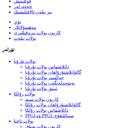
قوللىنىش
خەۋەرلەر
بىز بىلەن ئالاقىلىشىڭ
ئۆي
مەھسۇلاتلار
كاربون پولات پىروفىللىرى
پولات بىلەت
تۈرلەر
پولات تۇرۇبا
داتلاشماس پولات تۇرۇبا
گالۋانلاشتۇرۇلغان پولات تۇرۇبا
چەڭسىز پولات تۇرۇبا
پەيۋەندلەنگەن پولات تۇرۇبا
ئېنىق پولات تۇرۇبا
پولات رۇلكا
كاربون پولات سىم
گالۋانلاشتۇرۇلغان پولات رۇلكا
داتلاشماس پولات رۇلكا
PPGI ۋە PPGL سىپاتلىغۇچ
پولات تاختا
كاربون پولات يوپۇق