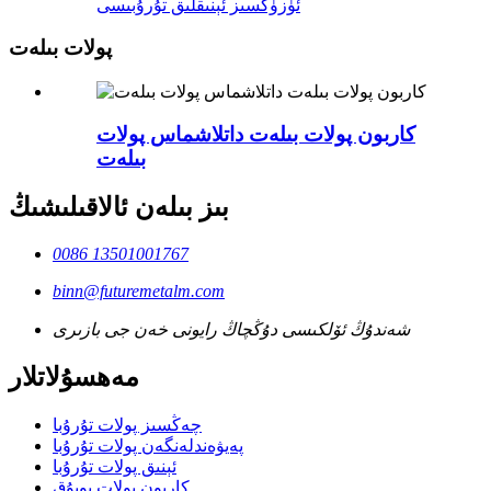
ئۈزۈكسىز ئېنىقلىق تۇرۇبىسى
پولات بىلەت
كاربون پولات بىلەت داتلاشماس پولات
بىلەت
بىز بىلەن ئالاقىلىشىڭ
0086 13501001767
binn@futuremetalm.com
شەندۇڭ ئۆلكىسى دۇڭچاڭ رايونى خەن جى بازىرى
مەھسۇلاتلار
چەڭسىز پولات تۇرۇبا
پەيۋەندلەنگەن پولات تۇرۇبا
ئېنىق پولات تۇرۇبا
كاربون پولات يوپۇق