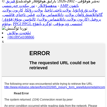
© نەشر ھوقۇقى - 2002-2026: بارلىق ھوقۇقلار قوغدىلىدۇ.
قىزىق
AMP يانفون
-
مەھسۇلاتلار
-
تور بېكەت خەرىتىسى
پولات تۇرۇبا/تۇبا
,
پولات تاختى/تاختا
,
پولات رۇلكا
,
كاربون پولات
,
گالۋانلاشتۇرۇلغان پولات
,
داتلاشماس پولات
,
قېلىن تاختاي قاتلىمى
,
پروفىل (كاربون پولات، داتلاشماس پولات)
,
ئاليۇمىن يوپۇق/قۇۋۇر/
PPGI PPGL لېنتىسى ۋە يوپۇقى
,
ئۆگزە ياپقۇچ
,
بوغۇم
ئېلخەت يوللاش
+8618954108866
x