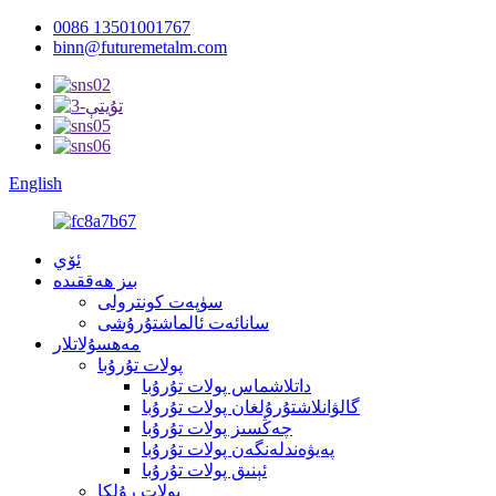
0086 13501001767
binn@futuremetalm.com
English
ئۆي
بىز ھەققىدە
سۈپەت كونترولى
سانائەت ئالماشتۇرۇشى
مەھسۇلاتلار
پولات تۇرۇبا
داتلاشماس پولات تۇرۇبا
گالۋانلاشتۇرۇلغان پولات تۇرۇبا
چەڭسىز پولات تۇرۇبا
پەيۋەندلەنگەن پولات تۇرۇبا
ئېنىق پولات تۇرۇبا
پولات رۇلكا