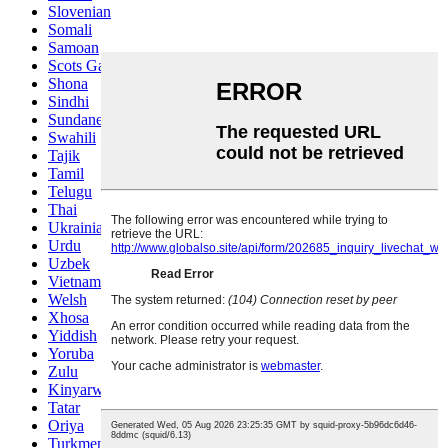
Slovenian
Somali
Samoan
Scots Gaelic
Shona
Sindhi
Sundanese
Swahili
Tajik
Tamil
Telugu
Thai
Ukrainian
Urdu
Uzbek
Vietnamese
Welsh
Xhosa
Yiddish
Yoruba
Zulu
Kinyarwanda
Tatar
Oriya
Turkmen