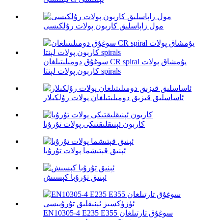
مول زاپاسلىق كاربون پولات رۇلكىسى
سوغۇق دومىلىتىلغان CR spiral يۇمشاق پولات
كاربون پولات لېنتا spirals
ئاساسلىق قىزىق دومىلىتىلغان پولات رۇلكىلار
كاربون ئېنىقلىقتىكى پولات تۇرۇبا
ئېنىق قېتىشما پولات تۇرۇبا
ئېنىق تۇرۇبا كېسىش
EN10305-4 E235 E355 سوغۇق تارتىلغان