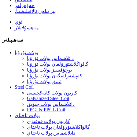
خەۋەرلەر
بىز بىلەن ئالاقىلىشىڭ
ئۆي
مەھسۇلاتلار
سەھىپىلەر
پولات تۇرۇبا
داتلاشماس پولات تۇرۇبا
گالۋاڭلاشتۇرۇلغان پولات تۇرۇبا
يوچۇقسىز پولات تۇرۇبا
كەپشەرلەنگەن پولات تۇرۇبا
ئېنىق پولات تۇرۇبا
Steel Coil
كاربون پولات كاتەكچىسى
Galvanized Steel Coil
داتلاشماس پولات چىۋىق
PPGI & PPGL Coil
پولات تاختاي
كاربون پولات قەغىزى
گالۋاڭلاشتۇرۇلغان پولات تاختاي
داتلاشماس پولات تاختاي