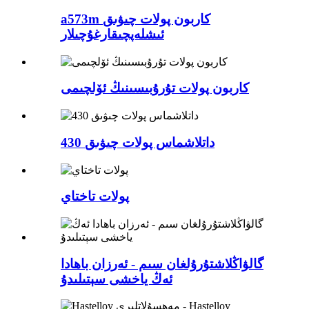
a573m كاربون پولات چىۋىق
ئىشلەپچىقارغۇچىلار
كاربون پولات تۇرۇبىسىنىڭ ئۆلچىمى
430 داتلاشماس پولات چىۋىق
پولات تاختاي
گالۋاڭلاشتۇرۇلغان سىم - ئەرزان باھادا
ئەڭ ياخشى سېتىلىدۇ