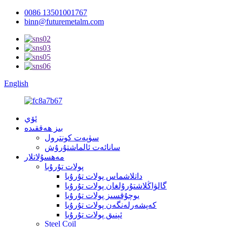
0086 13501001767
binn@futuremetalm.com
English
ئۆي
بىز ھەققىدە
سۈپەت كونترول
سانائەت ئالماشتۇرۇش
مەھسۇلاتلار
پولات تۇرۇبا
داتلاشماس پولات تۇرۇبا
گالۋاڭلاشتۇرۇلغان پولات تۇرۇبا
يوچۇقسىز پولات تۇرۇبا
كەپشەرلەنگەن پولات تۇرۇبا
ئېنىق پولات تۇرۇبا
Steel Coil