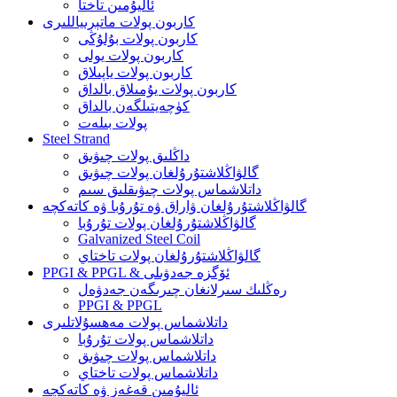
ئاليۇمىن تاختا
كاربون پولات ماتېرىياللىرى
كاربون پولات بۇلۇڭى
كاربون پولات يولى
كاربون پولات ياپىلاق
كاربون پولات يۇمىلاق بالداق
كۈچەيتىلگەن بالداق
پولات بىلەت
Steel Strand
داڭلىق پولات چىۋىق
گالۋاڭلاشتۇرۇلغان پولات چىۋىق
داتلاشماس پولات چىۋىقلىق سىم
گالۋاڭلاشتۇرۇلغان ۋاراق ۋە تۇرۇبا ۋە كاتەكچە
گالۋاڭلاشتۇرۇلغان پولات تۇرۇبا
Galvanized Steel Coil
گالۋاڭلاشتۇرۇلغان پولات تاختاي
PPGI & PPGL & ئۆگزە جەدۋىلى
رەڭلىك سىرلانغان چىرىگەن جەدۋەل
PPGI & PPGL
داتلاشماس پولات مەھسۇلاتلىرى
داتلاشماس پولات تۇرۇبا
داتلاشماس پولات چىۋىق
داتلاشماس پولات تاختاي
ئاليۇمىن قەغەز ۋە كاتەكچە