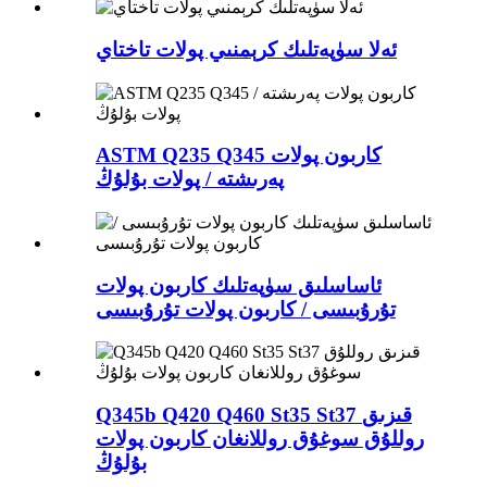
ئەلا سۈپەتلىك كرېمنىي پولات تاختاي
ASTM Q235 Q345 كاربون پولات
پەرىشتە / پولات بۇلۇڭ
ئاساسلىق سۈپەتلىك كاربون پولات
تۇرۇبىسى / كاربون پولات تۇرۇبىسى
Q345b Q420 Q460 St35 St37 قىزىق
روللۇق سوغۇق روللانغان كاربون پولات
بۇلۇڭ