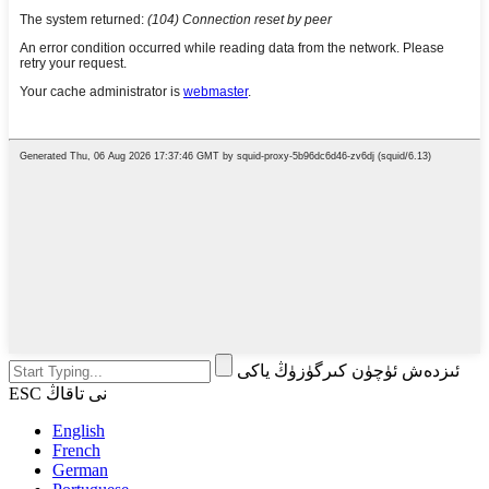
ئىزدەش ئۈچۈن كىرگۈزۈڭ ياكى
ESC نى تاقاڭ
English
French
German