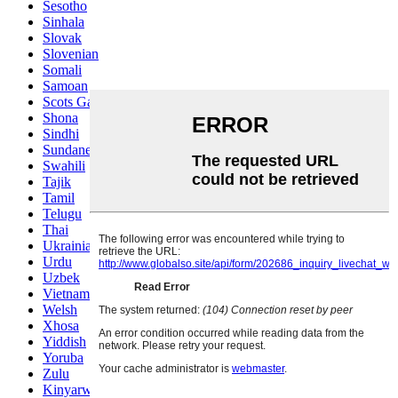
Sesotho
Sinhala
Slovak
Slovenian
Somali
Samoan
Scots Gaelic
Shona
Sindhi
Sundanese
Swahili
Tajik
Tamil
Telugu
Thai
Ukrainian
Urdu
Uzbek
Vietnamese
Welsh
Xhosa
Yiddish
Yoruba
Zulu
Kinyarwanda