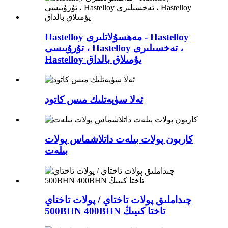
Hastelloy مەھسۇلاتلىرى - Hastelloy
تۇرۇبىسى ، Hastelloy تەخسىلىرى ،
Hastelloy يۇمىلاق بالداق
ئەلا سۈپەتلىك مىس كاتود
كاربون پولات بىلەت داتلاشماس پولات
بىلەت
چىداملىق پولات تاختاي / پولات تاختاي
500BHN 400BHN تاختا كىيىڭ