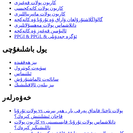
كاربون پولات قەغىزى
كاربون پولات كاتەكچىسى
كاربون پولات ماتېرىياللىرى
گالۋاڭلاشتۇرۇلغان ۋاراق ۋە تۇرۇبا ۋە كاتەكچە
داتلاشماس پولات مەھسۇلاتلىرى
ئاليۇمىن قەغەز ۋە كاتەكچە
PPGI & PPGL & ئۆگزە جەدۋىلى
يول باشلىغۇچى
بىز ھەققىدە
سۈپەت كونترول
ئىلتىماس
سانائەت ئالماشتۇرۇش
بىز بىلەن ئالاقىلىشىڭ
خەۋەرلەر
پولات تۇرۇبا vs پولات تاختا: قانداق پەرقى بار ، ھەر بىرىنى
قاچان ئىشلىتىش كېرەك؟
كاربون پولات vs داتلاشماس پولات تۇرۇبا: قايسىسىنى
تاللىشىڭىز كېرەك؟