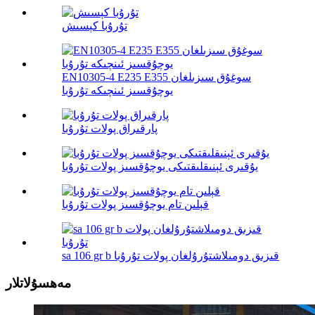
تۇرۇبا كېسىش
EN10305-4 E235 E355 سوغۇق سىزىلغان
يوچۇقسىز ئىنچىكە تۇرۇبا
پارقىراق پولات تۇرۇبا
يۇقىرى ئېنىقلىقتىكى يوچۇقسىز پولات تۇرۇبا
قېلىن تام يوچۇقسىز پولات تۇرۇبا
sa 106 gr b قىزىق دومىلاشتۇرۇلغان پولات تۇرۇبا
مەھسۇلاتلار