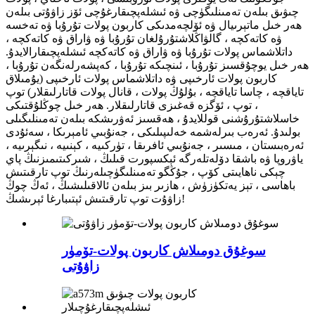
چىۋىق بىلەن تەمىنلىگۈچى ۋە ئىشلەپچىقارغۇچى ئۆز زاۋۇتى بىلەن
ھەر خىل ماتېرىيال ۋە ئۆلچەمدىكى كاربون پولات تۇرۇبا ۋە تەخسە
ۋە كاتەكچە ، گالۋاڭلاشتۇرۇلغان تۇرۇبا ۋە ۋاراق ۋە كاتەكچە ،
داتلاشماس پولات تۇرۇبا ۋە ۋاراق ۋە كاتەكچە ئىشلەپچىقارالايدۇ.
ھەر خىل يوچۇقسىز تۇرۇبا ، ئىنچىكە تۇرۇبا ، كەپشەرلەنگەن تۇرۇبا ،
كاربون پولات ئارخىپى ۋە داتلاشماس پولات ئارخىپى (يۇمىلاق
تاياقچە ، چاسا تاياقچە ، بۇلۇڭ پولات ، قانال پولات قاتارلىقلار) توپ
، توپ ، ئۆگزە قەغىزى قاتارلىقلار. ھەر خىل چوڭلۇقتىكى
خاسلاشتۇرۇشنى قوللايدۇ ، ھەقسىز ئەۋرىشكە بىلەن تەمىنلىگىلى
بولىدۇ. ئەرەب بىرلەشمە خەلىپىلىكى ، جەنۇبىي ئامېرىكا ، سەئۇدى
ئەرەبىستان ، مىسىر ، جەنۇبىي ئافرىقا ، تۈركىيە ، كېنىيە ، نىگېرىيە ،
ياۋروپا ۋە باشقا دۆلەتلەرگە ئېكسپورت قىلىڭ ، شىركىتىمىزنىڭ پاي
چېكى ناھايىتى كۆپ ، جۇڭگو تەمىنلىگۈچىلەرنىڭ توپ تارقىتىش
باھاسى ، تېز يەتكۈزۈش ، ھازىر بىز بىلەن ئالاقىلىشىڭ ، ئەڭ چوڭ
زاۋۇت توپ تارقىتىش ئېتىبارغا ئېرىشىڭ!
سوغۇق دومىلاش كاربون پولات-تۆمۈر
زاۋۇتى