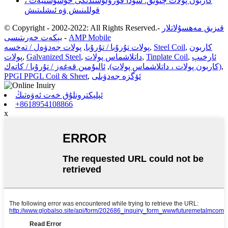
كاربون پولات چىۋىق: سودا قۇرۇلۇشىدىكى خۇسۇسىيەت ،
قوللىنىش ۋە ئىشلىتىش
قىزىق مەھسۇلاتلار
-
© Copyright - 2002-2022: All Rights Reserved.
AMP Mobile
-
بېكەت خەرىتىسى
كاربون
,
Steel Coil
,
پولات تۇرۇبا / تۇرۇبا
,
پولات جەدۋەل / تەخسە
ئارخىپ
,
Tinplate Coil
,
داتلاشماس پولات
,
Galvanized Steel
,
پولات
,
(كاربون پولات ، داتلاشماس پولات)
,
ئاليۇمىن قەغەز / تۇرۇبا / كاتەك
ئۆگزە جەدۋىلى
,
PPGI PPGL Coil & Sheet
ئېلېكترونلۇق خەت ئەۋەتىڭ
+8618954108866
x