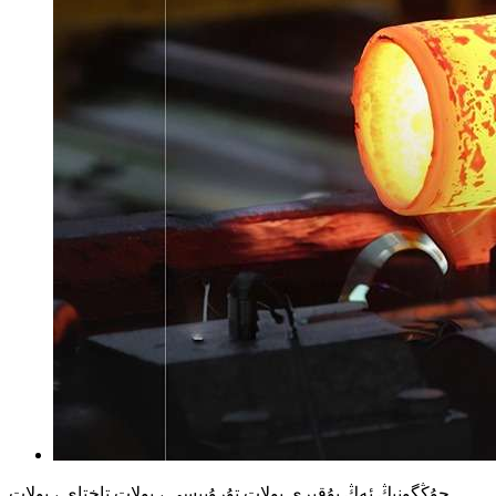
جۇڭگونىڭ ئەڭ يۇقىرى پولات تۇرۇبىسى ، پولات تاختاي ، پولات