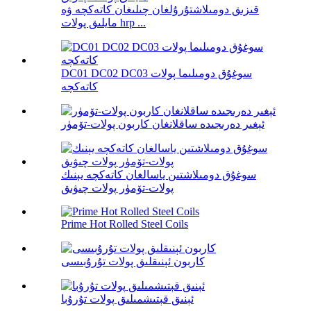
قىزىق دومىلاشتۇرۇلغان چىلىغان كاتەكچە ۋە
مايلىق پولات hrp ...
DC01 DC02 DC03 سوغۇق دومىلىما پولات
كاتەكچە
ئېغىر دەرىجىدە ساقلانغان كاربون پولات-تۆمۈر
سوغۇق دومىلاشتىن ياسالغان كاتەكچە يېنىك
پولات-تۆمۈر پولات چىۋىق
Prime Hot Rolled Steel Coils
كاربون ئېنىقلىق پولات تۇرۇبىسى
ئېنىق قېتىشمىلىق پولات تۇرۇبا