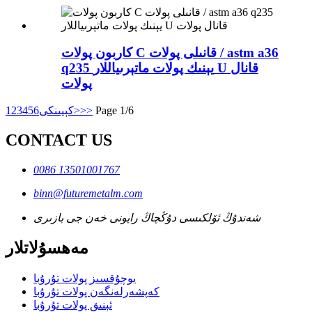
كاربون پولات C قانىلى پولات / astm a36
q235 يېنىك پولات ماتېرىياللار U قانال
پولات
Page 1/6
>>
كېيىنكى>
6
5
4
3
2
1
CONTACT US
0086 13501001767
binn@futuremetalm.com
شەندۇڭ ئۆلكىسى دۇڭچاڭ رايونى خەن جى بازىرى
مەھسۇلاتلار
يوچۇقسىز پولات تۇرۇبا
كەپشەرلەنگەن پولات تۇرۇبا
ئېنىق پولات تۇرۇبا