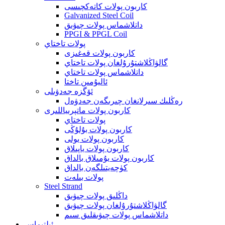
كاربون پولات كاتەكچىسى
Galvanized Steel Coil
داتلاشماس پولات چىۋىق
PPGI & PPGL Coil
پولات تاختاي
كاربون پولات قەغىزى
گالۋاڭلاشتۇرۇلغان پولات تاختاي
داتلاشماس پولات تاختاي
ئاليۇمىن تاختا
ئۆگزە جەدۋىلى
رەڭلىك سىرلانغان چىرىگەن جەدۋەل
كاربون پولات ماتېرىياللىرى
پولات تاختاي
كاربون پولات بۇلۇڭى
كاربون پولات يولى
كاربون پولات ياپىلاق
كاربون پولات يۇمىلاق بالداق
كۈچەيتىلگەن بالداق
پولات بىلەت
Steel Strand
داڭلىق پولات چىۋىق
گالۋاڭلاشتۇرۇلغان پولات چىۋىق
داتلاشماس پولات چىۋىقلىق سىم
ئىلتىماس