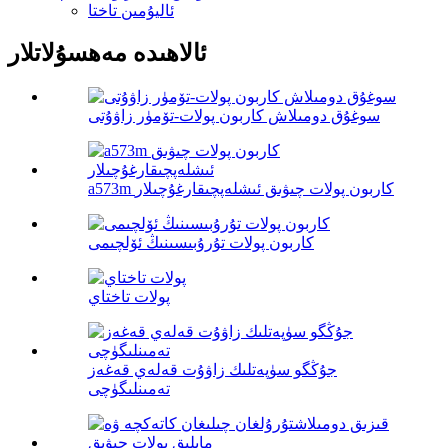
ئاليۇمىن تاختا
ئالاھىدە مەھسۇلاتلار
سوغۇق دومىلاش كاربون پولات-تۆمۈر زاۋۇتى
a573m كاربون پولات چىۋىق ئىشلەپچىقارغۇچىلار
كاربون پولات تۇرۇبىسىنىڭ ئۆلچىمى
پولات تاختاي
جۇڭگو سۈپەتلىك زاۋۇت قەلەي قەغەز
تەمىنلىگۈچى