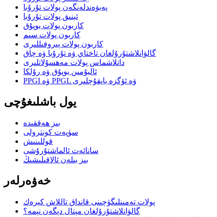
پەيۋەندلەنگەن پولات تۇرۇبا
ئېنىق پولات تۇرۇبا
كاربون پولات يوپۇق
كاربون پولات سىم
كاربون پولات پىروفىللىرى
گالۋانلاشتۇرۇلغان تاختاي ۋە تۇرۇبا ۋە چاق
داتلاشماس پولات مەھسۇلاتلىرى
ئاليۇمىن يوپۇق ۋە رۇلكا
PPGI ۋە PPGL ۋە ئۆگزە ياپقۇچلىرى
يول باشلىغۇچى
بىز ھەققىدە
سۈپەت كونترولى
قوللىنىش
سانائەت ئالماشتۇرۇشى
بىز بىلەن ئالاقىلىشىڭ
خەۋەرلەر
پولات تەمىنلىگۈچىنى قانداق تاللاش كېرەك
گالۋانلاشتۇرۇلغان مېتال دېگەن نېمە؟