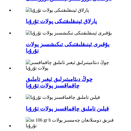
پارلاق ئېنىقلىقتىكى پولات تۇرۇبا
يۇقىرى ئېنىقلىقتىكى تىكىشسىز پولات
تۇرۇبا
چوڭ دىئامېتىرلىق ئېغىر تاملىق
چاقماقسىز پولات تۇرۇبا
قېلىن تاملىق چاقماقسىز پولات تۇرۇبا