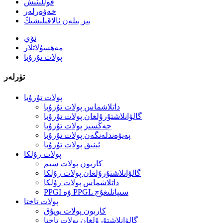
قوللىنىش
خەۋەرلەر
بىز بىلەن ئالاقىلىشىڭ
ئۆي
مەھسۇلاتلار
پولات تۇرۇبا
تۈرلەر
پولات تۇرۇبا
داتلاشماس پولات تۇرۇبا
گالۋانلاشتۇرۇلغان پولات تۇرۇبا
چەڭسىز پولات تۇرۇبا
پەيۋەندلەنگەن پولات تۇرۇبا
ئېنىق پولات تۇرۇبا
پولات رۇلكا
كاربون پولات سىم
گالۋانلاشتۇرۇلغان پولات رۇلكا
داتلاشماس پولات رۇلكا
PPGI ۋە PPGL سىپاتلىغۇچ
پولات تاختا
كاربون پولات يوپۇق
گالۋانلاشتۇرۇلغان پولات تاختا