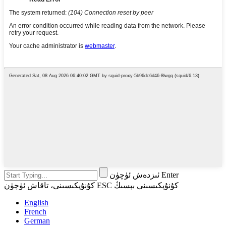
ئىزدەش ئۈچۈن Enter
كۇنۇپكىسىنى، تاقاش ئۈچۈن ESC كۇنۇپكىسىنى بېسىڭ
English
French
German