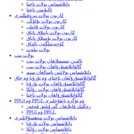
داتلاشماس پولات تاختا
ئاليۇمىن تاختا
كاربون پولات پىروفىللىرى
كاربون پولات بۇلۇڭى
كاربون پولات قانىلى
كاربون پولات ياپىلاق تاياق
كاربون پولات يۇمىلاق تاياق
كۈچەيتىلگەن بالداق
پولات بىلەت
پولات يىپ
ئالدىن بېسىملانغان پولات يىپ
گالۋانلاشتۇرۇلغان پولات يىپ
داتلاشماس پولاتتىن ياسالغان سىم
گالۋانلاشتۇرۇلغان تاختاي ۋە تۇرۇبا ۋە چاق
گالۋانلاشتۇرۇلغان پولات تۇرۇبا
گالۋانلاشتۇرۇلغان پولات رۇلكا
گالۋانلاشتۇرۇلغان پولات تاختا
PPGI ۋە PPGL ۋە ئۆگزە ياپقۇچلىرى
رەڭلىك قاپلانغان گورۇپلىق قەغەز
PPGI ۋە PPGL
داتلاشماس پولات مەھسۇلاتلىرى
داتلاشماس پولات تۇرۇبا
داتلاشماس پولات رۇلكا