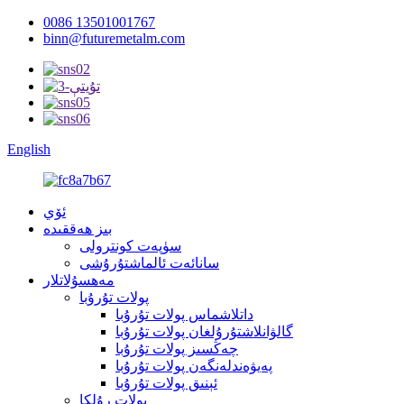
0086 13501001767
binn@futuremetalm.com
English
ئۆي
بىز ھەققىدە
سۈپەت كونترولى
سانائەت ئالماشتۇرۇشى
مەھسۇلاتلار
پولات تۇرۇبا
داتلاشماس پولات تۇرۇبا
گالۋانلاشتۇرۇلغان پولات تۇرۇبا
چەڭسىز پولات تۇرۇبا
پەيۋەندلەنگەن پولات تۇرۇبا
ئېنىق پولات تۇرۇبا
پولات رۇلكا