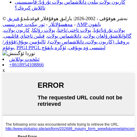
كاربون پولات بىلەن داتلاشماس پولات تۇرۇبا: قايسىسىنى
تاللاش كېرەك؟
© نەشر ھوقۇقى - 2002-2026: بارلىق ھوقۇقلار قوغدىلىدۇ.
قىزىق
AMP يانفون
-
مەھسۇلاتلار
-
تور بېكەت خەرىتىسى
پولات تۇرۇبا/تۇبا
,
پولات تاختى/تاختا
,
پولات رۇلكا
,
كاربون پولات
,
گالۋانلاشتۇرۇلغان پولات
,
داتلاشماس پولات
,
قېلىن تاختاي قاتلىمى
,
پروفىل (كاربون پولات، داتلاشماس پولات)
,
ئاليۇمىن يوپۇق/قۇۋۇر/
PPGI PPGL لېنتىسى ۋە يوپۇقى
,
ئۆگزە ياپقۇچ
,
بوغۇم
ئېلخەت يوللاش
+8618954108866
x