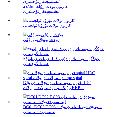
a573m كاربون پولات رۇلكا
ئىشلەپچىقارغۇچىلىرى
كاربون پولات تۇرۇبا ئۆلچىمى
پولات يوپۇق تۈۋرۈكى
جۇڭگو سۈپەتلىك زاۋۇتى قەلەي تاختاي ياپقۇچ
تەمىنلىگۈچىسى
قىزىق دومىلىتىلغان تۇزلانغان رۇلكا HRC
رۇلكىسى ۋە مايلانغان پولات HRP ...
DC01 DC02 DC03 سوغۇق دومىلىتىلغان پولات
لېنتىسى cr لېنتىسى