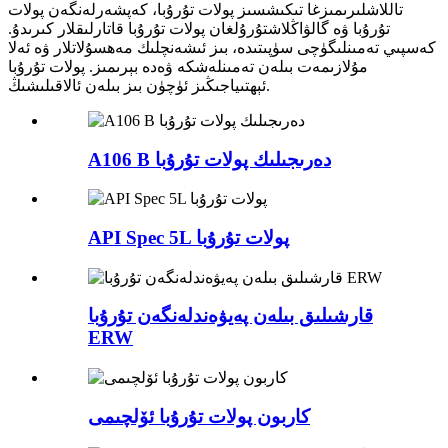
تاللاشلىرىمىزغا تىكىشسىز پولات تۇرۇبا، كەپشەرلەنگەن پولات
تۇرۇبا ۋە گالۋاڭلاشتۇرۇلغان پولات تۇرۇبا قاتارلىقلار كىرىدۇ.
كەسپىي تەمىنلىگۈچى سۈپىتىدە، بىز ئىشەنچلىك مەھسۇلاتلار ۋە ئەلا
مۇلازىمەت بىلەن تەمىنلەشكە ۋەدە بېرىمىز. پولات تۇرۇبا
ئېھتىياجىڭىز ئۈچۈن بىز بىلەن ئالاقىلىشىڭ.
A106 B دەرىجىلىك پولات تۇرۇبا
API Spec 5L پولات تۇرۇبا
قارشىلىق بىلەن پەيۋەندلەنگەن تۇرۇبا
ERW
كاربون پولات تۇرۇبا ئۆلچىمى