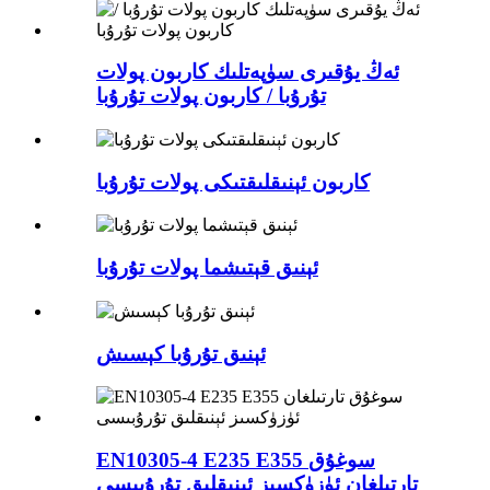
ئەڭ يۇقىرى سۈپەتلىك كاربون پولات
تۇرۇبا / كاربون پولات تۇرۇبا
كاربون ئېنىقلىقتىكى پولات تۇرۇبا
ئېنىق قېتىشما پولات تۇرۇبا
ئېنىق تۇرۇبا كېسىش
EN10305-4 E235 E355 سوغۇق
تارتىلغان ئۈزۈكسىز ئېنىقلىق تۇرۇبىسى