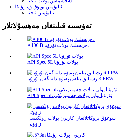
داتلاشماس پولات تاختا
ئاليۇمىن يوپۇق ۋە رۇلكا
ئاليۇمىن تاختا
تەۋسىيە قىلىنغان مەھسۇلاتلار
A106 B دەرىجىلىك پولات تۇرۇبا
API Spec 5L پولات تۇرۇبا
قارشىلىق بىلەن پەيۋەندلەنگەن تۇرۇبا ERW
API Spec 5L تۇرۇبا يولى پولات چەمبىرىكى
سوغۇق پروكاتلانغان كاربون پولات رۇلكىسى
زاۋۇتى