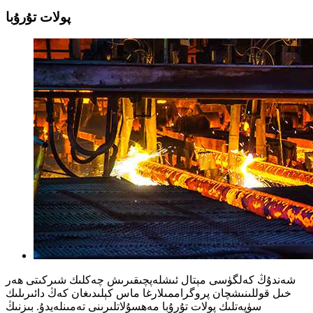
پولات تۇرۇبا
شەندۇڭ كەلگۈسى مېتال ئىشلەپچىقىرىش چەكلىك شىركىتى ھەر
خىل قوللىنىشچان پروگراممىلارغا ماس كېلىدىغان كەڭ دائىرىلىك
سۈپەتلىك پولات تۇرۇبا مەھسۇلاتلىرىنى تەمىنلەيدۇ. بىزنىڭ