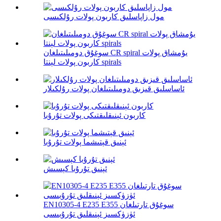
مول زاپاسلىق كاربون پولات رۇلكىسى
سوغۇق دومىلىتىلغان CR spiral يۇمشاق پولات
كاربون پولات لېنتا spirals
ئاساسلىق قىزىق دومىلىتىلغان پولات رۇلكىلار
كاربون ئېنىقلىقتىكى پولات تۇرۇبا
ئېنىق قېتىشما پولات تۇرۇبا
ئېنىق تۇرۇبا كېسىش
EN10305-4 E235 E355 سوغۇق تارتىلغان
ئۈزۈكسىز ئېنىقلىق تۇرۇبىسى