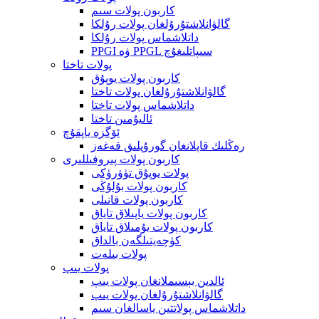
كاربون پولات سىم
گالۋانلاشتۇرۇلغان پولات رۇلكا
داتلاشماس پولات رۇلكا
PPGI ۋە PPGL سىپاتلىغۇچ
پولات تاختا
كاربون پولات يوپۇق
گالۋانلاشتۇرۇلغان پولات تاختا
داتلاشماس پولات تاختا
ئاليۇمىن تاختا
ئۆگزە ياپقۇچ
رەڭلىك قاپلانغان گورۇپلىق قەغەز
كاربون پولات پىروفىللىرى
پولات يوپۇق تۈۋرۈكى
كاربون پولات بۇلۇڭى
كاربون پولات قانىلى
كاربون پولات ياپىلاق تاياق
كاربون پولات يۇمىلاق تاياق
كۈچەيتىلگەن بالداق
پولات بىلەت
پولات يىپ
ئالدىن بېسىملانغان پولات يىپ
گالۋانلاشتۇرۇلغان پولات يىپ
داتلاشماس پولاتتىن ياسالغان سىم