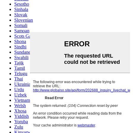
Sesotho
Sinhala
Slovak
Slovenian
Somali
Samoan
Scots Gaelic
Shona
Sindhi
Sundanese
Swahili
Tajik
Tamil
Telugu
Thai
Ukrainian
Urdu
Uzbek
Vietnamese
Welsh
Xhosa
Yiddish
Yoruba
Zulu
Kinyarwanda