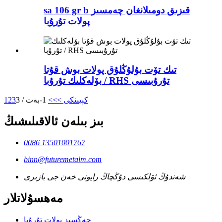
sa 106 gr b قىزىق دومىلانغان چەمسىز
پولات تۇرۇبا
تىك تۆت بۇلۇڭلۇق پولات بوش قۇتا
بۆلەكلىك تۇرۇبا / RHS تۇرۇبىسى
كېيىنكى >
>>
1-بەت / 3
3
2
1
بىز بىلەن ئالاقىلىشىڭ
0086 13501001767
binn@futuremetalm.com
شەندۇڭ ئۆلكىسى دۇڭچاڭ رايونى خەن جى بازىرى
مەھسۇلاتلار
چەڭسىز پولات تۇرۇبا