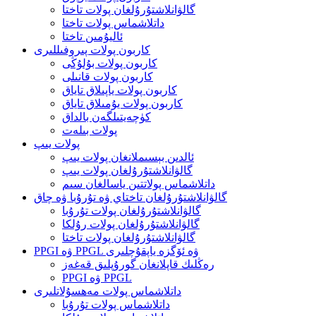
گالۋانلاشتۇرۇلغان پولات تاختا
داتلاشماس پولات تاختا
ئاليۇمىن تاختا
كاربون پولات پىروفىللىرى
كاربون پولات بۇلۇڭى
كاربون پولات قانىلى
كاربون پولات ياپىلاق تاياق
كاربون پولات يۇمىلاق تاياق
كۈچەيتىلگەن بالداق
پولات بىلەت
پولات يىپ
ئالدىن بېسىملانغان پولات يىپ
گالۋانلاشتۇرۇلغان پولات يىپ
داتلاشماس پولاتتىن ياسالغان سىم
گالۋانلاشتۇرۇلغان تاختاي ۋە تۇرۇبا ۋە چاق
گالۋانلاشتۇرۇلغان پولات تۇرۇبا
گالۋانلاشتۇرۇلغان پولات رۇلكا
گالۋانلاشتۇرۇلغان پولات تاختا
PPGI ۋە PPGL ۋە ئۆگزە ياپقۇچلىرى
رەڭلىك قاپلانغان گورۇپلىق قەغەز
PPGI ۋە PPGL
داتلاشماس پولات مەھسۇلاتلىرى
داتلاشماس پولات تۇرۇبا