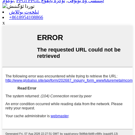
PPGI PPGL لېنتىسى ۋە يوپۇقى
,
ئۆگزە ياپقۇچ
,
بوغۇم
ئېلخەت يوللاش
+8618954108866
x