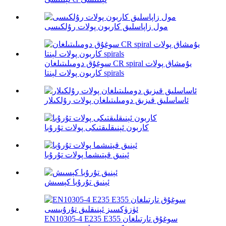
مول زاپاسلىق كاربون پولات رۇلكىسى
سوغۇق دومىلىتىلغان CR spiral يۇمشاق پولات
كاربون پولات لېنتا spirals
ئاساسلىق قىزىق دومىلىتىلغان پولات رۇلكىلار
كاربون ئېنىقلىقتىكى پولات تۇرۇبا
ئېنىق قېتىشما پولات تۇرۇبا
ئېنىق تۇرۇبا كېسىش
EN10305-4 E235 E355 سوغۇق تارتىلغان