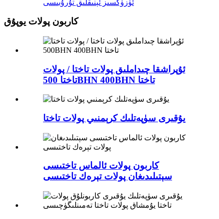
ئۈزۈكسىز ئېنىقلىق تۇرۇبىسى
كاربون پولات يوپۇق
ئۇپراشقا چىداملىق پولات تاختا / پولات
تاختا 500BHN 400BHN تاختا
يۇقىرى سۈپەتلىك كرېمنىي پولات تاختا
كاربون پولات ئالماس تاختىسى
سېتىلىدىغان پولات تېرەك تاختىسى