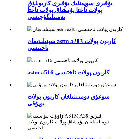
يۇقىرى سۈپەتلىك يۇقىرى كاربونلۇق
پولات تاختا يۇمشاق پولات تاختا
تەمىنلىگۈچىسى
سېتىلىدىغان astm a283 كاربون پولات
تاختىسى
astm a516 كاربون پولات تاختىسى
سوغۇق دومىلىتىلغان كاربون پولات
يوپۇقى