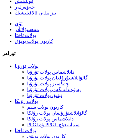
قوللىنىش
خەۋەرلەر
بىز بىلەن ئالاقىلىشىڭ
ئۆي
مەھسۇلاتلار
پولات تاختا
كاربون پولات يوپۇق
تۈرلەر
پولات تۇرۇبا
داتلاشماس پولات تۇرۇبا
گالۋانلاشتۇرۇلغان پولات تۇرۇبا
چەڭسىز پولات تۇرۇبا
پەيۋەندلەنگەن پولات تۇرۇبا
ئېنىق پولات تۇرۇبا
پولات رۇلكا
كاربون پولات سىم
گالۋانلاشتۇرۇلغان پولات رۇلكا
داتلاشماس پولات رۇلكا
PPGI ۋە PPGL سىپاتلىغۇچ
پولات تاختا
كاربون پولات يوپۇق