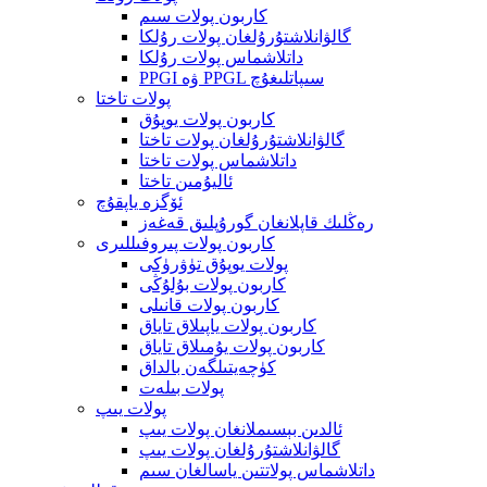
كاربون پولات سىم
گالۋانلاشتۇرۇلغان پولات رۇلكا
داتلاشماس پولات رۇلكا
PPGI ۋە PPGL سىپاتلىغۇچ
پولات تاختا
كاربون پولات يوپۇق
گالۋانلاشتۇرۇلغان پولات تاختا
داتلاشماس پولات تاختا
ئاليۇمىن تاختا
ئۆگزە ياپقۇچ
رەڭلىك قاپلانغان گورۇپلىق قەغەز
كاربون پولات پىروفىللىرى
پولات يوپۇق تۈۋرۈكى
كاربون پولات بۇلۇڭى
كاربون پولات قانىلى
كاربون پولات ياپىلاق تاياق
كاربون پولات يۇمىلاق تاياق
كۈچەيتىلگەن بالداق
پولات بىلەت
پولات يىپ
ئالدىن بېسىملانغان پولات يىپ
گالۋانلاشتۇرۇلغان پولات يىپ
داتلاشماس پولاتتىن ياسالغان سىم