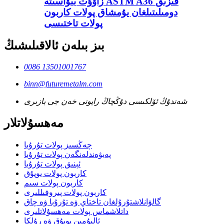
زاۋۇت بىۋاسىتە ASTM A36 قىزىق
دومىلىتىلغان يۇمشاق پولات كاربون
پولات تاختىسى
بىز بىلەن ئالاقىلىشىڭ
0086 13501001767
binn@futuremetalm.com
شەندۇڭ ئۆلكىسى دۇڭچاڭ رايونى خەن جى بازىرى
مەھسۇلاتلار
چەڭسىز پولات تۇرۇبا
پەيۋەندلەنگەن پولات تۇرۇبا
ئېنىق پولات تۇرۇبا
كاربون پولات يوپۇق
كاربون پولات سىم
كاربون پولات پىروفىللىرى
گالۋانلاشتۇرۇلغان تاختاي ۋە تۇرۇبا ۋە چاق
داتلاشماس پولات مەھسۇلاتلىرى
ئاليۇمىن يوپۇق ۋە رۇلكا