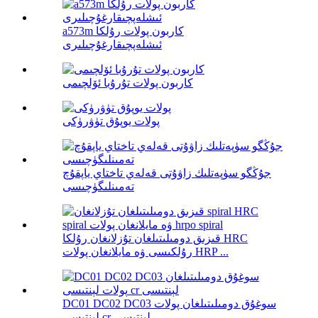
a573m كاربون پولات رۇلكا
ئىشلەپچىقارغۇچىلىرى
كاربون پولات تۇرۇبا ئۆلچىمى
پولات يوپۇق تۈۋرۈكى
جۇڭگو سۈپەتلىك زاۋۇتى قەلەي تاختاي ياپقۇچ
تەمىنلىگۈچىسى
قىزىق دومىلىتىلغان تۇزلانغان رۇلكا HRC
رۇلكىسى ۋە مايلانغان پولات HRP ...
DC01 DC02 DC03 سوغۇق دومىلىتىلغان پولات
لېنتىسى cr لېنتىسى