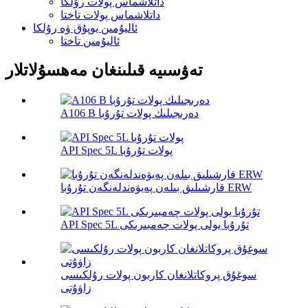
داتلاشماس پولات رۇلكا
داتلاشماس پولات تاختا
ئاليۇمىن يوپۇق ۋە رۇلكا
ئاليۇمىن تاختا
تەۋسىيە قىلىنغان مەھسۇلاتلار
A106 B دەرىجىلىك پولات تۇرۇبا
API Spec 5L پولات تۇرۇبا
قارشىلىق بىلەن پەيۋەندلەنگەن تۇرۇبا ERW
API Spec 5L تۇرۇبا يولى پولات چەمبىرىكى
سوغۇق پروكاتلانغان كاربون پولات رۇلكىسى
زاۋۇتى