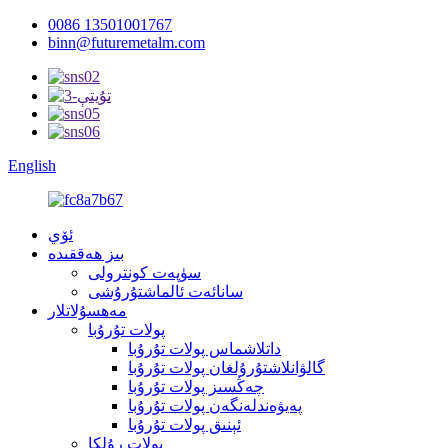
0086 13501001767
binn@futuremetalm.com
English
ئۆي
بىز ھەققىدە
سۈپەت كونترولى
سانائەت ئالماشتۇرۇشى
مەھسۇلاتلار
پولات تۇرۇبا
داتلاشماس پولات تۇرۇبا
گالۋانلاشتۇرۇلغان پولات تۇرۇبا
چەڭسىز پولات تۇرۇبا
پەيۋەندلەنگەن پولات تۇرۇبا
ئېنىق پولات تۇرۇبا
پولات رۇلكا