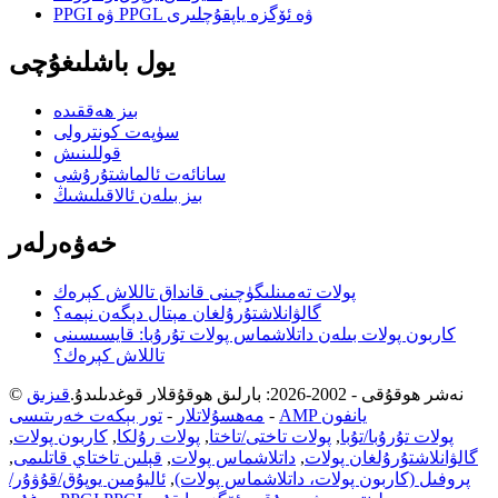
PPGI ۋە PPGL ۋە ئۆگزە ياپقۇچلىرى
يول باشلىغۇچى
بىز ھەققىدە
سۈپەت كونترولى
قوللىنىش
سانائەت ئالماشتۇرۇشى
بىز بىلەن ئالاقىلىشىڭ
خەۋەرلەر
پولات تەمىنلىگۈچىنى قانداق تاللاش كېرەك
گالۋانلاشتۇرۇلغان مېتال دېگەن نېمە؟
كاربون پولات بىلەن داتلاشماس پولات تۇرۇبا: قايسىسىنى
تاللاش كېرەك؟
© نەشر ھوقۇقى - 2002-2026: بارلىق ھوقۇقلار قوغدىلىدۇ.
قىزىق
AMP يانفون
-
مەھسۇلاتلار
-
تور بېكەت خەرىتىسى
پولات تۇرۇبا/تۇبا
,
پولات تاختى/تاختا
,
پولات رۇلكا
,
كاربون پولات
,
گالۋانلاشتۇرۇلغان پولات
,
داتلاشماس پولات
,
قېلىن تاختاي قاتلىمى
,
پروفىل (كاربون پولات، داتلاشماس پولات)
,
ئاليۇمىن يوپۇق/قۇۋۇر/