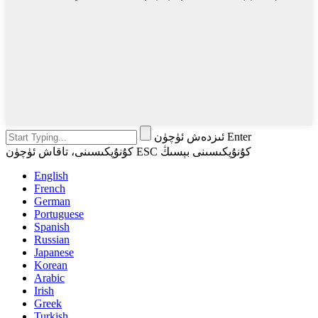
ئىزدەش ئۈچۈن Enter
كۇنۇپكىسىنى، تاقاش ئۈچۈن ESC كۇنۇپكىسىنى بېسىڭ
English
French
German
Portuguese
Spanish
Russian
Japanese
Korean
Arabic
Irish
Greek
Turkish