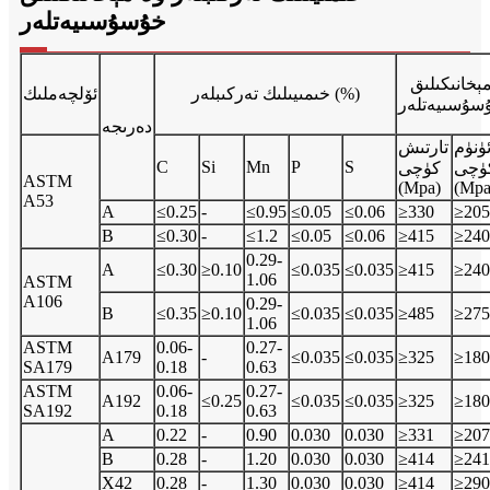
خۇسۇسىيەتلەر
ېخانىكىلىق
خىمىيىلىك تەركىبلەر (%)
ئۆلچەملىك
سۇسىيەتلەر
دەرىجە
ۈنۈم
تارتىش
C
Si
Mn
P
S
ۈچى
كۈچى
ASTM
(Mpa)
(Mpa
A53
A
≤0.25
-
≤0.95
≤0.05
≤0.06
≥330
≥205
B
≤0.30
-
≤1.2
≤0.05
≤0.06
≥415
≥240
0.29-
A
≤0.30
≥0.10
≤0.035
≤0.035
≥415
≥240
1.06
ASTM
A106
0.29-
B
≤0.35
≥0.10
≤0.035
≤0.035
≥485
≥275
1.06
ASTM
0.06-
0.27-
A179
-
≤0.035
≤0.035
≥325
≥180
SA179
0.18
0.63
ASTM
0.06-
0.27-
A192
≤0.25
≤0.035
≤0.035
≥325
≥180
SA192
0.18
0.63
A
0.22
-
0.90
0.030
0.030
≥331
≥207
B
0.28
-
1.20
0.030
0.030
≥414
≥241
X42
0.28
-
1.30
0.030
0.030
≥414
≥290