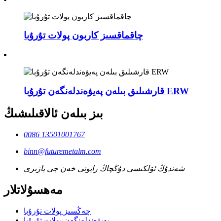
چاقماقسىز كاربون پولات تۇرۇبا
قارشىلىق بىلەن پەيۋەندلەنگەن تۇرۇبا ERW
بىز بىلەن ئالاقىلىشىڭ
0086 13501001767
binn@futuremetalm.com
شەندۇڭ ئۆلكىسى دۇڭچاڭ رايونى خەن جى بازىرى
مەھسۇلاتلار
چەڭسىز پولات تۇرۇبا
پەيۋەندلەنگەن پولات تۇرۇبا