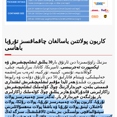
كاربون پولاتتىن ياسالغان چاقماقسىز تۇرۇبا
باھاسى
بىزنىڭ زاۋۇتىمىزدا دىن ئارتۇق بار
30 يىللىق ئىشلەپچىقىرىش ۋە
ئېكسپورت تەجرىبىسى
، ئامېرىكا، كانادا، بىرازىلىيە، چىلى،
گوللاندىيە، تۇنىس، كېنىيە، تۈركىيە، ئەرەب بىرلەشمە
خەلىپىلىكى، ۋېيتنام قاتارلىق 50 دىن ئارتۇق دۆلەت ۋە رايونغا
ئېكسپورت قىلىدۇ.
ھەر ئايدا مۇقىم ئىشلەپچىقىرىش ئىقتىدارى
قىممىتى بىلەن، خېرىدارلارنىڭ چوڭ كۆلەملىك ئىشلەپچىقىرىش
زاكازلىرىنى قاندۇرالايدۇ
.
ھازىر يىللىق چوڭ كۆلەملىك زاكازلىرى
بار يۈزلىگەن خېرىدارلار بار.
.
ئەگەر سىز چەمبەرسىز پولات
تۇرۇبا، كاربون پولات چەمبەرسىز تۇرۇبا، پولات رۇلكا، پولات
تاختىلار، ئېنىق پولات تۇرۇبا ۋە باشقا پولات مەھسۇلاتلىرىنى
سېتىۋالماقچى بولسىڭىز، بىز بىلەن ئالاقىلىشىڭ، سىزگە ئەڭ
كەسپىي مۇلازىمەت بىلەن تەمىنلەيمىز، ۋاقتىڭىز ۋە چىقىمىڭىزنى