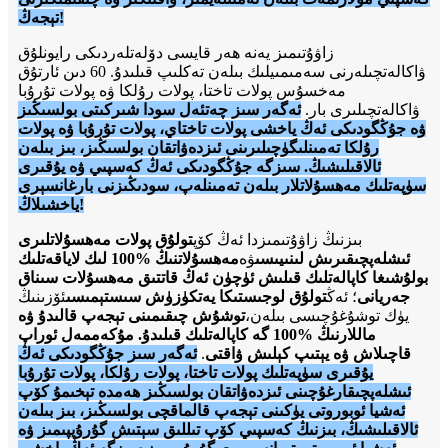
تېجەڭ!
زاۋۇتىمىز يەنە ھەر قايسى دۆلەتلەردىكى رايونلۇق
ۋاكالەتچىلەرنى سەمىمىيلىك بىلەن تەكلىپ قىلىدۇ. 60 دىن ئارتۇق
مەخسۇس پولات تاختا، پولات رۇلكا ۋە پولات تۇرۇبا
ۋاكالەتچىلىرى بار.
ئەگەر سىز چەتئەل سودا شىركىتى بولسىڭىز
ۋە جۇڭگودىكى ئەڭ ياخشى پولات تاختاي، پولات تۇرۇبا ۋە پولات
رۇلكا تەمىنلىگۈچىلىرىنى ئىزدەۋاتقان بولسىڭىز، بىز بىلەن
ئالاقىلىشىڭ. سىزگە جۇڭگودىكى ئەڭ كەسپىي ۋە يۇقىرى
سۈپەتلىك مەھسۇلاتلار بىلەن تەمىنلەپ، سودىڭىزنى بارغانسېرى
ياخشىلاڭ!
بىزنىڭ زاۋۇتىمىزدا ئەڭ كۆپ
تولۇق پولات مەھسۇلاتلىرى
ئىشلەپچىقىرىش لىنىيىسى
ۋە
مەھسۇلاتنىڭ %100 لىك لاياقەتلىك
بولۇشىغا كاپالەتلىك قىلىش ئۈچۈن ئەڭ قاتتىق مەھسۇلات سىناق
جەريانى
؛ ئەڭ
تولۇق لوجىستىكا يەتكۈزۈش سىستېمىسى
ئۆزىنىڭ
يۈك توشۇغۇچىسى بىلەن،
توشۇش چىقىمىنى تېجەپ قالىدۇ ۋە
ماللارنىڭ %100 گە كاپالەتلىك قىلىدۇ. مۇكەممەل ئوراپ
قاچىلاش ۋە يېتىپ كېلىش ۋاقتى
.
ئەگەر سىز جۇڭگودىكى ئەڭ
يۇقىرى سۈپەتلىك پولات تاختا، پولات رۇلكا، پولات تۇرۇبا
ئىشلەپچىقارغۇچىنى ئىزدەۋاتقان بولسىڭىز ھەمدە تېخىمۇ كۆپ
ئەشيا ئوبوروتى يۈكىنى تېجەپ قالماقچى بولسىڭىز، بىز بىلەن
ئالاقىلىشىڭ، بىزنىڭ كەسپىي كۆپ تىللىق سېتىش گۇرۇپپىمىز ۋە