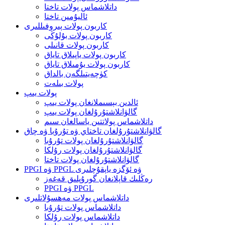
داتلاشماس پولات تاختا
ئاليۇمىن تاختا
كاربون پولات پىروفىللىرى
كاربون پولات بۇلۇڭى
كاربون پولات قانىلى
كاربون پولات ياپىلاق تاياق
كاربون پولات يۇمىلاق تاياق
كۈچەيتىلگەن بالداق
پولات بىلەت
پولات يىپ
ئالدىن بېسىملانغان پولات يىپ
گالۋانلاشتۇرۇلغان پولات يىپ
داتلاشماس پولاتتىن ياسالغان سىم
گالۋانلاشتۇرۇلغان تاختاي ۋە تۇرۇبا ۋە چاق
گالۋانلاشتۇرۇلغان پولات تۇرۇبا
گالۋانلاشتۇرۇلغان پولات رۇلكا
گالۋانلاشتۇرۇلغان پولات تاختا
PPGI ۋە PPGL ۋە ئۆگزە ياپقۇچلىرى
رەڭلىك قاپلانغان گورۇپلىق قەغەز
PPGI ۋە PPGL
داتلاشماس پولات مەھسۇلاتلىرى
داتلاشماس پولات تۇرۇبا
داتلاشماس پولات رۇلكا