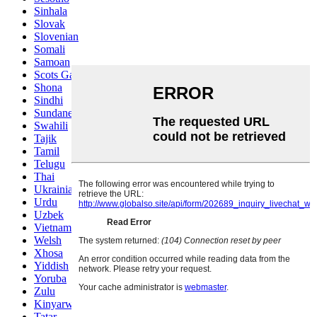
Sinhala
Slovak
Slovenian
Somali
Samoan
Scots Gaelic
Shona
Sindhi
Sundanese
Swahili
Tajik
Tamil
Telugu
Thai
Ukrainian
Urdu
Uzbek
Vietnamese
Welsh
Xhosa
Yiddish
Yoruba
Zulu
Kinyarwanda
Tatar