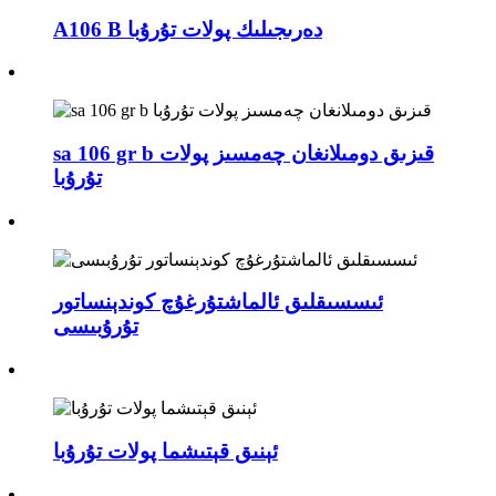
A106 B دەرىجىلىك پولات تۇرۇبا
sa 106 gr b قىزىق دومىلانغان چەمسىز پولات
تۇرۇبا
ئىسسىقلىق ئالماشتۇرغۇچ كوندېنساتور
تۇرۇبىسى
ئېنىق قېتىشما پولات تۇرۇبا