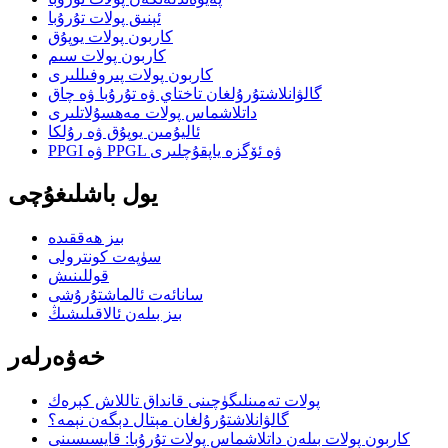
ئېنىق پولات تۇرۇبا
كاربون پولات يوپۇق
كاربون پولات سىم
كاربون پولات پىروفىللىرى
گالۋانلاشتۇرۇلغان تاختاي ۋە تۇرۇبا ۋە چاق
داتلاشماس پولات مەھسۇلاتلىرى
ئاليۇمىن يوپۇق ۋە رۇلكا
PPGI ۋە PPGL ۋە ئۆگزە ياپقۇچلىرى
يول باشلىغۇچى
بىز ھەققىدە
سۈپەت كونترولى
قوللىنىش
سانائەت ئالماشتۇرۇشى
بىز بىلەن ئالاقىلىشىڭ
خەۋەرلەر
پولات تەمىنلىگۈچىنى قانداق تاللاش كېرەك
گالۋانلاشتۇرۇلغان مېتال دېگەن نېمە؟
كاربون پولات بىلەن داتلاشماس پولات تۇرۇبا: قايسىسىنى