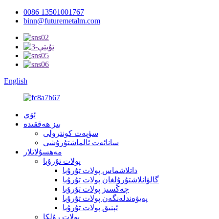
0086 13501001767
binn@futuremetalm.com
English
ئۆي
بىز ھەققىدە
سۈپەت كونترولى
سانائەت ئالماشتۇرۇشى
مەھسۇلاتلار
پولات تۇرۇبا
داتلاشماس پولات تۇرۇبا
گالۋانلاشتۇرۇلغان پولات تۇرۇبا
چەڭسىز پولات تۇرۇبا
پەيۋەندلەنگەن پولات تۇرۇبا
ئېنىق پولات تۇرۇبا
پولات رۇلكا