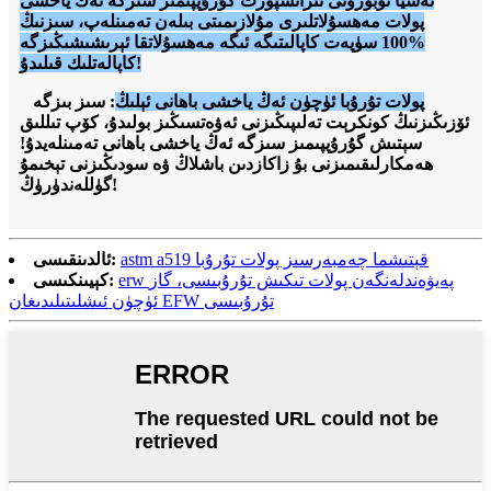
ئەشيا ئوبوروتى تىرانسپورت گۇرۇپپىمىز سىزگە ئەڭ ياخشى
پولات مەھسۇلاتلىرى مۇلازىمىتى بىلەن تەمىنلەپ، سىزنىڭ
%100 سۈپەت كاپالىتىگە ئىگە مەھسۇلاتقا ئېرىشىشىڭىزگە
كاپالەتلىك قىلىدۇ!
پولات تۇرۇبا ئۈچۈن ئەڭ ياخشى باھانى ئېلىڭ
: سىز بىزگە
ئۆزىڭىزنىڭ كونكرېت تەلىپىڭىزنى ئەۋەتسىڭىز بولىدۇ، كۆپ تىللىق
سېتىش گۇرۇپپىمىز سىزگە ئەڭ ياخشى باھانى تەمىنلەيدۇ!
ھەمكارلىقىمىزنى بۇ زاكازدىن باشلاڭ ۋە سودىڭىزنى تېخىمۇ
گۈللەندۈرۈڭ!
astm a519 قېتىشما چەمبەرسىز پولات تۇرۇبا
ئالدىنقىسى:
erw پەيۋەندلەنگەن پولات تىكىش تۇرۇبىسى، گاز
كېيىنكىسى:
ئۈچۈن ئىشلىتىلىدىغان EFW تۇرۇبىسى