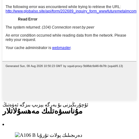
ئۇچۇرىڭىزنى بۇ يەرگە يېزىپ بىزگە ئەۋەتىڭ
مۇناسىۋەتلىك مەھسۇلاتلار