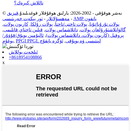
تاللاش كېرەك؟
© نەشر ھوقۇقى - 2002-2026: بارلىق ھوقۇقلار قوغدىلىدۇ.
قىزىق
AMP يانفون
-
مەھسۇلاتلار
-
تور بېكەت خەرىتىسى
پولات تۇرۇبا/تۇبا
,
پولات تاختى/تاختا
,
پولات رۇلكا
,
كاربون پولات
,
گالۋانلاشتۇرۇلغان پولات
,
داتلاشماس پولات
,
قېلىن تاختاي قاتلىمى
,
پروفىل (كاربون پولات، داتلاشماس پولات)
,
ئاليۇمىن يوپۇق/قۇۋۇر/
PPGI PPGL لېنتىسى ۋە يوپۇقى
,
ئۆگزە ياپقۇچ
,
بوغۇم
ئېلخەت يوللاش
+8618954108866
x