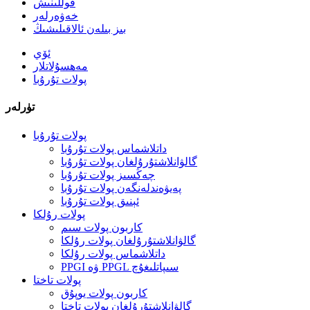
قوللىنىش
خەۋەرلەر
بىز بىلەن ئالاقىلىشىڭ
ئۆي
مەھسۇلاتلار
پولات تۇرۇبا
تۈرلەر
پولات تۇرۇبا
داتلاشماس پولات تۇرۇبا
گالۋانلاشتۇرۇلغان پولات تۇرۇبا
چەڭسىز پولات تۇرۇبا
پەيۋەندلەنگەن پولات تۇرۇبا
ئېنىق پولات تۇرۇبا
پولات رۇلكا
كاربون پولات سىم
گالۋانلاشتۇرۇلغان پولات رۇلكا
داتلاشماس پولات رۇلكا
PPGI ۋە PPGL سىپاتلىغۇچ
پولات تاختا
كاربون پولات يوپۇق
گالۋانلاشتۇرۇلغان پولات تاختا