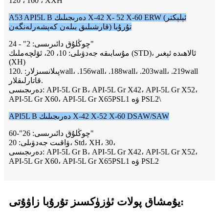
120 ، 160 ، XXH
A53 API5L B دەرىجىلىك X-42 X- 52 X-60 ERW (ئېلېكتر
قارشىلىق بىلەن كەپشەرلەنگەن) تۇرۇبا
چوڭلۇق دائىرىسى: 2" - 24"
مۇسابىقە جەدۋىلى: 10، 20، ئۆلچەملىك (STD)، ئالاھىدە ئېغىر
(XH)
پىلانسىزلار: .120wall، .156wall، .188wall، .203wall، .219wall
قاتارلىقلار.
دەرىجىسى: API-5L Gr B، API-5L Gr X42، API-5L Gr X52،
API-5L Gr X60، API-5L Gr X65PSL1 ۋە PSL2\
API5L B دەرىجىلىك X-42 X-52 X-60 DSAW/SAW
چوڭلۇق دائىرىسى: 26"-60"
ۋاقىت جەدۋىلى: 20، Std، XH، 30،
دەرىجىسى: API-5L Gr B، API-5L Gr X42، API-5L Gr X52،
API-5L Gr X60، API-5L Gr X65PSL1 ۋە PSL2
يۇمشاق پولات ئۈزۈكسىز تۇرۇبا زاۋۇتى: