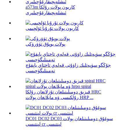
a573m كاربون پولات رۇلكا
ئىشلەپچىقارغۇچىلىرى
كاربون پولات تۇرۇبا ئۆلچىمى
پولات يوپۇق تۈۋرۈكى
جۇڭگو سۈپەتلىك زاۋۇتى قەلەي تاختاي ياپقۇچ
تەمىنلىگۈچىسى
قىزىق دومىلىتىلغان تۇزلانغان رۇلكا HRC
رۇلكىسى ۋە مايلانغان پولات HRP ...
DC01 DC02 DC03 سوغۇق دومىلىتىلغان پولات
لېنتىسى cr لېنتىسى