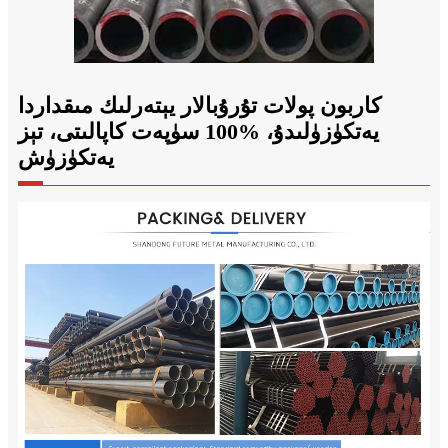
كاربون پولات تۇرۇبالار يېتەرلىك مىقداردا
يەتكۈزۈلىدۇ، %100 سۈپەت كاپالىتى، تېز
يەتكۈزۈش