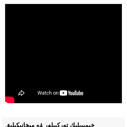
خىمىيىلىك تەركىبلەر ۋە مېخانىكىلىق