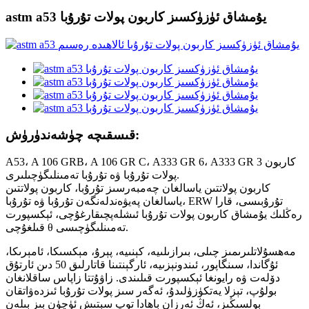
astm a53 يۇمشاق ئۈزۈكسىز كاربون پولات تۇرۇبا
قىسقىچە چۈشەندۈرۈش:
A53، A 106 GRB، A 106 GR C، A333 GR 6، A333 GR 3 كاربون
پولات تۇرۇبا ۋە تۇرۇبا تەمىنلىگۈچىلىرى.
كاربون پولاتتىن ياسالغان چەمبەرسىز تۇرۇبا، كاربون پولاتتىن
ياسالغان پەيۋەندلەنگەن تۇرۇبا ۋە تۇرۇبا، ERW تۇرۇبىسى، قارا
رەڭلىك يۇمشاق كاربون پولات تۇرۇبا ئىشلەپچىقارغۇچى، ئېكسپورت
قىلغۇچى θ تەمىنلىگۈچىسى.
مەھسۇلاتلىرىمىز چىلى، بىرازىلىيە، كېنىيە، پېرۇ، مېكسىكا، ئامېرىكا،
ئۇگاندا، سىنگاپور، ئىندونېزىيە، ئارگېنتىنا قاتارلىق 50 دىن ئارتۇق
دۆلەت ۋە رايونغا ئېكسپورت قىلىندى. زاۋۇتتا زاپاس ساقلانغان
بولۇپ، تېزلا يەتكۈزۈلىدۇ، ئەگەر سىز پولات تۇرۇبا ئىزدەۋاتقان
بولسىڭىز، ئەڭ ئەرزان باھادا توپ سېتىش ئۈچۈن بىز بىلەن