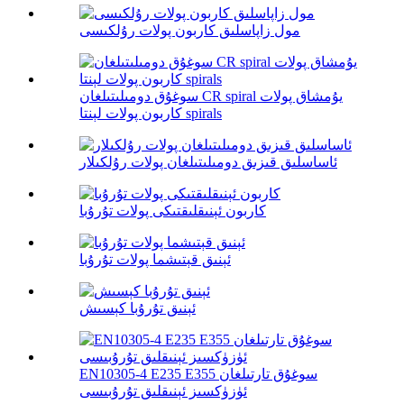
مول زاپاسلىق كاربون پولات رۇلكىسى
سوغۇق دومىلىتىلغان CR spiral يۇمشاق پولات
كاربون پولات لېنتا spirals
ئاساسلىق قىزىق دومىلىتىلغان پولات رۇلكىلار
كاربون ئېنىقلىقتىكى پولات تۇرۇبا
ئېنىق قېتىشما پولات تۇرۇبا
ئېنىق تۇرۇبا كېسىش
EN10305-4 E235 E355 سوغۇق تارتىلغان
ئۈزۈكسىز ئېنىقلىق تۇرۇبىسى