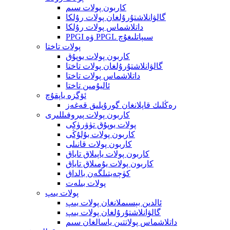
كاربون پولات سىم
گالۋانلاشتۇرۇلغان پولات رۇلكا
داتلاشماس پولات رۇلكا
PPGI ۋە PPGL سىپاتلىغۇچ
پولات تاختا
كاربون پولات يوپۇق
گالۋانلاشتۇرۇلغان پولات تاختا
داتلاشماس پولات تاختا
ئاليۇمىن تاختا
ئۆگزە ياپقۇچ
رەڭلىك قاپلانغان گورۇپلىق قەغەز
كاربون پولات پىروفىللىرى
پولات يوپۇق تۈۋرۈكى
كاربون پولات بۇلۇڭى
كاربون پولات قانىلى
كاربون پولات ياپىلاق تاياق
كاربون پولات يۇمىلاق تاياق
كۈچەيتىلگەن بالداق
پولات بىلەت
پولات يىپ
ئالدىن بېسىملانغان پولات يىپ
گالۋانلاشتۇرۇلغان پولات يىپ
داتلاشماس پولاتتىن ياسالغان سىم