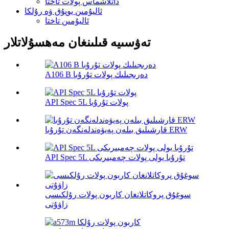
داتلاشماس پولات تاختا
ئاليۇمىن يوپۇق ۋە رۇلكا
ئاليۇمىن تاختا
تەۋسىيە قىلىنغان مەھسۇلاتلار
A106 B دەرىجىلىك پولات تۇرۇبا
API Spec 5L پولات تۇرۇبا
قارشىلىق بىلەن پەيۋەندلەنگەن تۇرۇبا ERW
API Spec 5L تۇرۇبا يولى پولات چەمبىرىكى
سوغۇق پروكاتلانغان كاربون پولات رۇلكىسى
زاۋۇتى