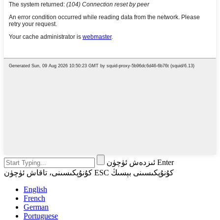
ئىزدەش ئۈچۈن Enter
كۇنۇپكىسىنى، تاقاش ئۈچۈن ESC كۇنۇپكىسىنى بېسىڭ
English
French
German
Portuguese