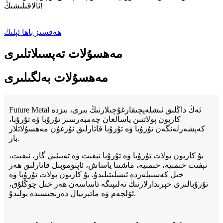
ئالاقىلىشىڭ!
ھەقسىز باھا ئېلىڭ
مەھسۇلات تەپسىلاتلىرى
مەھسۇلات بەلگىلىرى
Future Metal ئەڭ داڭلىق ئىشلەپچىقارغۇچىلارنىڭ بىرى، بىزدە
كاربون پولاتتىن ياسالغان چەمبەرسىز تۇرۇبا ۋە تۇرۇبا،
كەپشەرلەنگەن تۇرۇبا ۋە تۇرۇبا قاتارلىق نۇرغۇن مەھسۇلاتلار
بار.
بۇ كاربون پولات تۇرۇبا ۋە تۇرۇبا نېفىت ۋە تەبىئىي گاز، نېفىت،
نېفىت خىمىيە، خىمىيە، ماشىنا ياساش، ئاپتوموبىل قاتارلىق ھەر
خىل كەسىپلەردە ئىشلىتىلىدۇ. بۇ كاربون پولات تۇرۇبا ۋە
تۇرۇبالىرى خېرىدارلارنىڭ تەلىپىگە ئاساسەن ھەر خىل چوڭلۇق،
ئۆلچەم ۋە ماتېرىيال دەرىجىسىدە بولىدۇ.